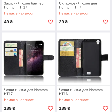
Захисний чохол бампер
Силіконовий чохол для
Homtom HT17
Homtom HT 7
Немає в наявності
Немає в наявності
49
29
₴
₴
Чохол книжка для Homtom
Чохол книжка для Homtom
HT17
HT16
Немає в наявності
Немає в наявності
189
189
₴
₴