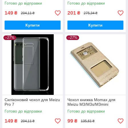
Готово до відправки
Готово до відправки
149
201
₴
₴
204,11 ₴
275,34 ₴
Купити
Купити
–27%
–27%
Силіконовий чохол для Meizu
Чохол книжка Momax для
Pro 7
Meizu M3/M3s/M3mini
Готово до відправки
Готово до відправки
149
99
₴
₴
204,11 ₴
135,61 ₴