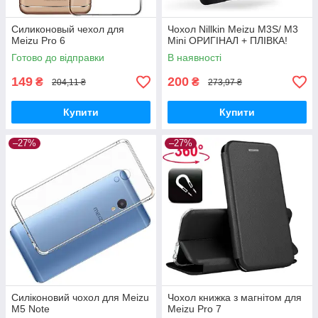
Силиконовый чехол для
Чохол Nillkin Meizu M3S/ M3
Meizu Pro 6
Mini ОРИГІНАЛ + ПЛІВКА!
Готово до відправки
В наявності
149
200
₴
₴
204,11 ₴
273,97 ₴
Купити
Купити
–27%
–27%
Силіконовий чохол для Meizu
Чохол книжка з магнітом для
M5 Note
Meizu Pro 7