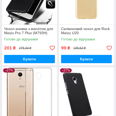
Чохол книжка з магнітом для
Силіконовий чохол для Rock
Meizu Pro 7 Plus (M793H)
Meizu U20
Готово до відправки
Готово до відправки
201
99
₴
₴
275,34 ₴
135,62 ₴
Купити
Купити
–27%
–27%