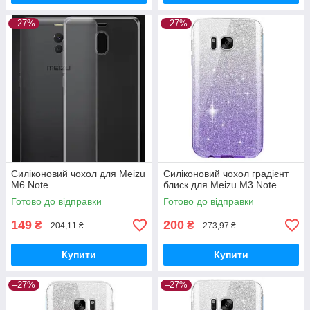
–27%
–27%
Силіконовий чохол для Meizu
Силіконовий чохол градієнт
M6 Note
блиск для Meizu M3 Note
Готово до відправки
Готово до відправки
149
200
₴
₴
204,11 ₴
273,97 ₴
Купити
Купити
–27%
–27%