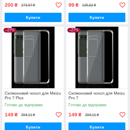
200
99
₴
₴
273,97 ₴
135,62 ₴
Купити
Купити
–27%
–27%
Силіконовий чохол для Meizu
Силіконовий чохол для Meizu
Pro 7 Plus
Pro 7
Готово до відправки
Готово до відправки
149
149
₴
₴
204,11 ₴
204,11 ₴
Купити
Купити