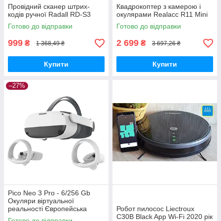
Провідний сканер штрих-
Квадрокоптер з камерою і
кодів ручної Radall RD-S3
окулярами Realacc R11 Mini
Готово до відправки
Готово до відправки
999
2 699
₴
₴
1 368,49 ₴
3 697,26 ₴
Купити
Купити
–27%
Pico Neo 3 Pro - 6/256 Gb
Окуляри віртуальної
реальності Європейська
Робот пилосос Liectroux
версія
C30B Black App Wi-Fi 2020 рік
Готово до відправки