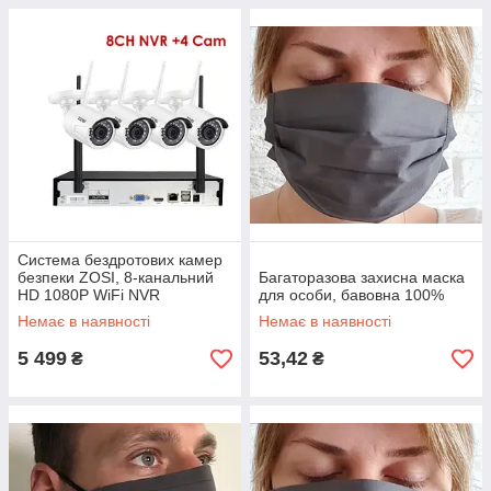
Система бездротових камер
безпеки ZOSI, 8-канальний
Багаторазова захисна маска
HD 1080P WiFi NVR
для особи, бавовна 100%
Немає в наявності
Немає в наявності
5 499
53,42
₴
₴