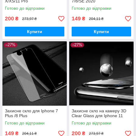
X/XS/11 Pro
7/8/SE 2020
Готово до відправки
Готово до відправки
200
149
₴
₴
273,97 ₴
204,11 ₴
Купити
Купити
–27%
–27%
Захисне скло для Iphone 7
Захисне скло на камеру 3D
Plus /8 Plus
Clear Glass для Iphone 11
Готово до відправки
Готово до відправки
149
200
₴
₴
204,11 ₴
273,97 ₴