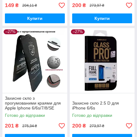
149
200
₴
₴
204,11 ₴
273,97 ₴
Купити
Купити
–27%
–27%
Захисне скло з
прогумованими краями для
Захисне скло 2.5 D для
Apple Iphone 6/6s/7/8/SE
iPhone 6/6s
2020
Готово до відправки
Готово до відправки
201
200
₴
₴
275,34 ₴
273,97 ₴