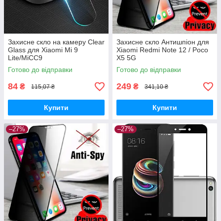
Захисне скло на камеру Clear
Захисне скло Антишпіон для
Glass для Xiaomi Mi 9
Xiaomi Redmi Note 12 / Poco
Lite/MiCC9
X5 5G
Готово до відправки
Готово до відправки
84
249
₴
₴
115,07 ₴
341,10 ₴
Купити
Купити
–27%
–27%