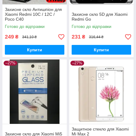
Захисне скло Антишпіон для
Xiaomi Redmi 10C / 12C /
Захисне скло 5D для Xiaomi
Poco C40
Redmi Go
Готово до відправки
Готово до відправки
249
231
₴
₴
341,10 ₴
316,44 ₴
Купити
Купити
–27%
–27%
Защитное стекло для Xiaomi
Захисне скло для Xiaomi Mi5
Mi Max 2