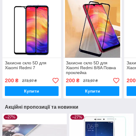
Захисне скло 5D для
Захисне скло 5D для
Захи
Xiaomi Redmi 7
Xiaomi Redmi 8/8A Повна
Xiao
проклейка
200
200
200
₴
₴
273,97 ₴
273,97 ₴
Купити
Купити
Акційні пропозиції та новинки
–27%
–27%