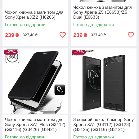
Чохол книжка з магнітом для
Чохол книжка з магнітом для
Sony Xperia Z5 (E6653)/Z5
Sony Xperia XZ2 (H8266)
Dual (E6633)
Готово до відправки
Готово до відправки
239
239
₴
₴
327,40 ₴
327,40 ₴
–27%
–27%
Чохол книжка з магнітом для
Захисний чохол-бампер Sony
Sony Xperia XA1 Plus (G3412)
Xperia XA1 (G3112) (G3123)
(G3416) (G3426) (G3421)
(G3125) (G3116) (G3121)
(G3423)
Готово до відправки
Готово до відправки