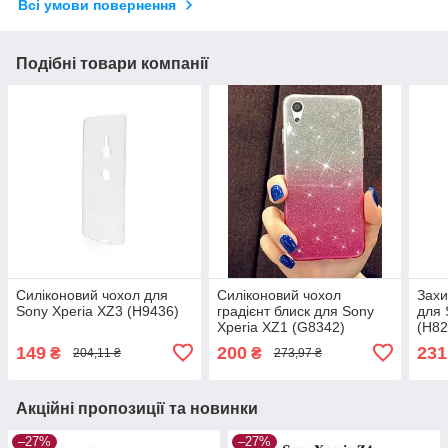
Всі умови повернення
Подібні товари компанії
Силіконовий чохол для
Силіконовий чохол
Захи
Sony Xperia XZ3 (H9436)
градієнт блиск для Sony
для 
Xperia XZ1 (G8342)
(H82
149
200
231
₴
₴
204,11 ₴
273,97 ₴
Акційні пропозиції та новинки
–27%
–27%