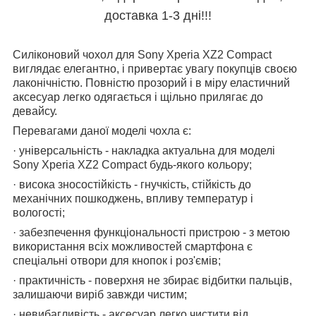
доставка 1-3 дні!!!
Силіконовий чохол для Sony Xperia XZ2 Compact
виглядає елегантно, і привертає увагу покупців своєю
лаконічністю. Повністю прозорий і в міру еластичний
аксесуар легко одягається і щільно прилягає до
девайсу.
Перевагами даної моделі чохла є:
· універсальність - накладка актуальна для моделі
Sony Xperia XZ2 Compact будь-якого кольору;
· висока зносостійкість - гнучкість, стійкість до
механічних пошкоджень, впливу температур і
вологості;
· забезпечення функціональності пристрою - з метою
використання всіх можливостей смартфона є
спеціальні отвори для кнопок і роз'ємів;
· практичність - поверхня не збирає відбитки пальців,
залишаючи виріб завжди чистим;
· невибагливість - аксесуар легко чистити від