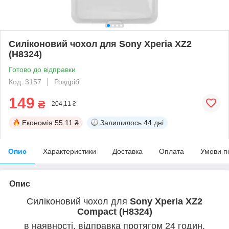
Силіконовий чохол для Sony Xperia XZ2
(H8324)
Готово до відправки
Код: 3157
Роздріб
149
₴
204,11 ₴
Економія
55.11 ₴
Залишилось
44 дні
Опис
Характеристики
Доставка
Оплата
Умови п
Опис
Силіконовий чохол для
Sony Xperia XZ2
Compact (H8324)
в наявності, відправка протягом 24 годин,