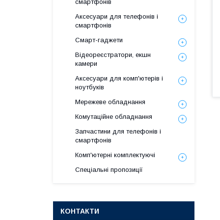
смартфонів
Аксесуари для телефонів і
смартфонів
Смарт-гаджети
Відеореєстратори, екшн
камери
Аксесуари для комп'ютерів і
ноутбуків
Мережеве обладнання
Комутаційне обладнання
Запчастини для телефонів і
смартфонів
Комп'ютерні комплектуючі
Спеціальні пропозиції
КОНТАКТИ