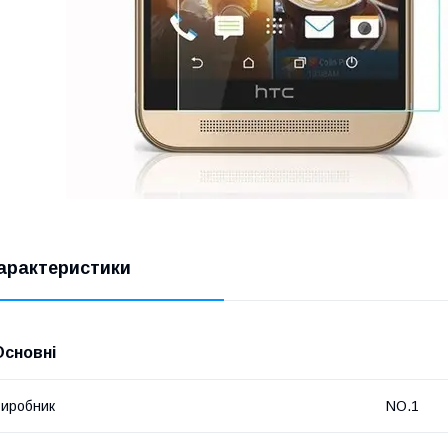
арактеристики
Основні
иробник
NO.1