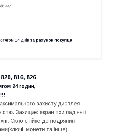
од:
447
ротягом 14 днів
за рахунок покупця
820, 816, 826
ягом 24 годин,
!!!
максимального захисту дисплея
істю. Захищає екран при падінні і
рхні. Скло стійке до подряпин
ми(ключі, монети та інше).