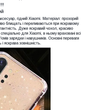
!!
ий
аксесуар, гідний Xiaomi. Матеріал: прозорий
сиво блищать і переливаються при яскравому
егантність. Дуже яскравий чохол, красиво
пеціально для Xiaomi, в ньому враховані всі
ємів зарядки і навушників. Основні переваги
 і яскрава зовнішність.