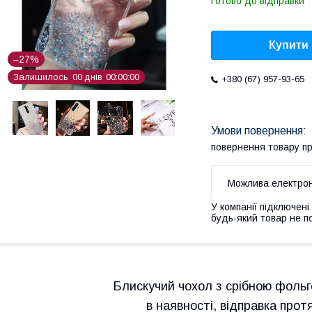
Готово до відправки
Купити
–27%
Залишилось
0
0
днів
0
0
0
0
0
0
+380 (67) 957-93-65
повернення товару п
У компанії підключені
будь-який товар не п
Блискучий чохол з срібною фоль
в наявності, відправка прот