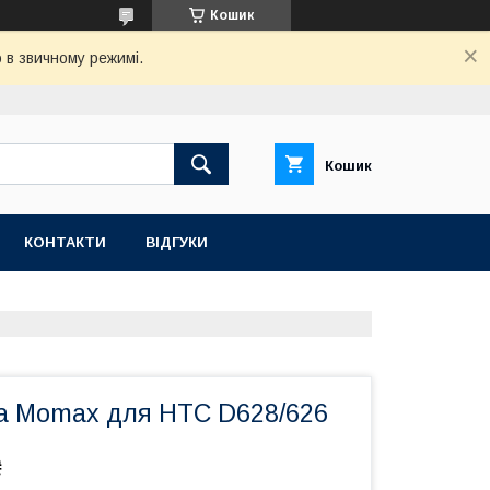
Кошик
 в звичному режимі.
Кошик
КОНТАКТИ
ВІДГУКИ
а Momax для HTC D628/626
₴