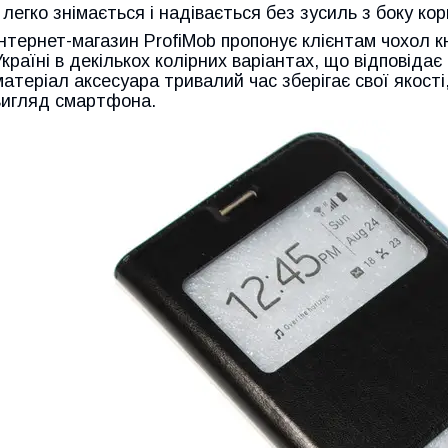
· легко знімається і надівається без зусиль з боку ко
Інтернет-магазин ProfiMob пропонує клієнтам чохол 
Україні в декількох колірних варіантах, що відповід
матеріал аксесуара тривалий час зберігає свої якост
вигляд смартфона.