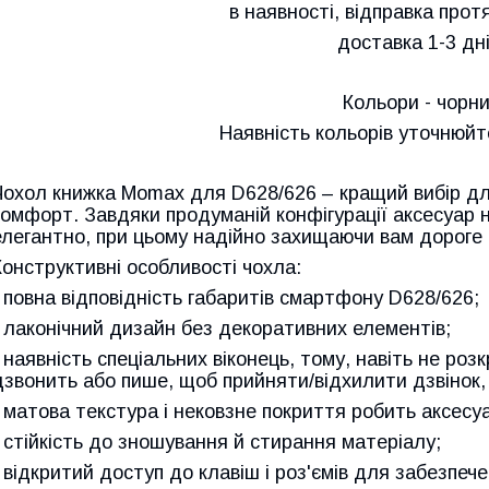
в наявності, відправка прот
доставка 1-3 дні!
Кольори - чорн
Наявність кольорів уточнюй
Чохол книжка Momax для D628/626 – кращий вибір для
комфорт. Завдяки продуманій конфігурації аксесуар 
елегантно, при цьому надійно захищаючи вам дороге 
Конструктивні особливості чохла:
· повна відповідність габаритів смартфону D628/626;
· лаконічний дизайн без декоративних елементів;
· наявність спеціальних віконець, тому, навіть не ро
дзвонить або пише, щоб прийняти/відхилити дзвінок,
· матова текстура і нековзне покриття робить аксесуа
· стійкість до зношування й стирання матеріалу;
· відкритий доступ до клавіш і роз'ємів для забезпе