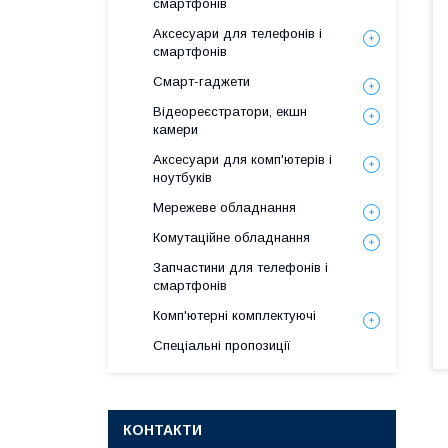
смартфонів
Аксесуари для телефонів і
смартфонів
Смарт-гаджети
Відеореєстратори, екшн
камери
Аксесуари для комп'ютерів і
ноутбуків
Мережеве обладнання
Комутаційне обладнання
Запчастини для телефонів і
смартфонів
Комп'ютерні комплектуючі
Спеціальні пропозиції
КОНТАКТИ