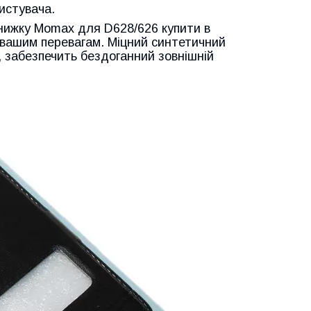
ристувача.
книжку Momax для D628/626 купити в
ає вашим перевагам. Міцний синтетичний
і, забезпечить бездоганний зовнішній