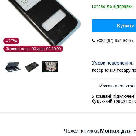
Готово до відправки
Купити
+380 (67) 957-93-65
–27%
Залишилось
0
0
днів
0
0
0
0
0
0
повернення товару п
У компанії підключені
будь-який товар не п
Чохол книжка
Momax для H