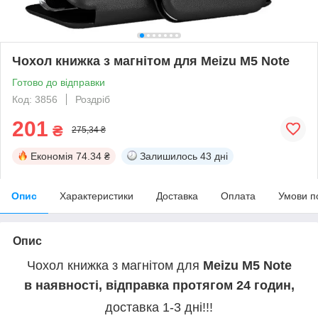
Чохол книжка з магнітом для Meizu M5 Note
Готово до відправки
Код: 3856
Роздріб
201
₴
275,34 ₴
Економія
74.34 ₴
Залишилось
43 дні
Опис
Характеристики
Доставка
Оплата
Умови п
Опис
Чохол книжка з магнітом для
Meizu M5 Note
в наявності, відправка протягом 24 годин,
доставка 1-3 дні!!!