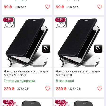
99
99
₴
₴
135,62 ₴
135,62 ₴
–27%
–27%
Чохол книжка з магнітом для
Чохол книжка з магнітом для
Meizu M6 Note
Meizu U10
Готово до відправки
В наявності
239
239
₴
₴
327,40 ₴
327,40 ₴
–27%
–27%