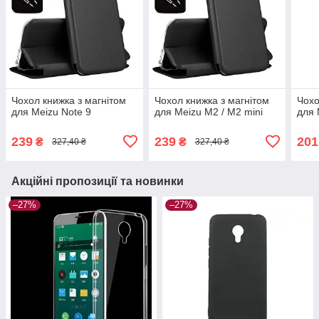
Чохол книжка з магнітом
Чохол книжка з магнітом
Чохо
для Meizu Note 9
для Meizu M2 / M2 mini
для 
239
239
201
₴
₴
327,40 ₴
327,40 ₴
Акційні пропозиції та новинки
–27%
–27%