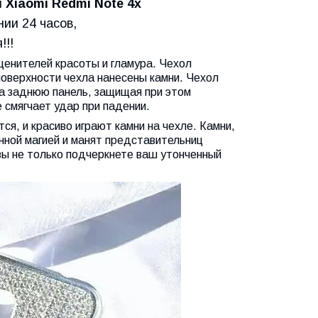
я
Xiaomi Redmi Note 4x
нии 24 часов,
!!!
ценителей красоты и гламура. Чехол
оверхности чехла нанесены камни. Чехол
на заднюю панель, защищая при этом
 смягчает удар при падении.
ся, и красиво играют камни на чехле. Камни,
нной магией и манят представительниц
вы не только подчеркнете ваш утонченный