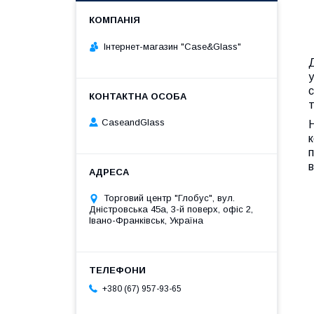
Інтернет-магазин "Case&Glass"
т
CaseandGlass
Н
в
Торговий центр "Глобус", вул.
Дністровська 45а, 3-й поверх, офіс 2,
Івано-Франківськ, Україна
+380 (67) 957-93-65