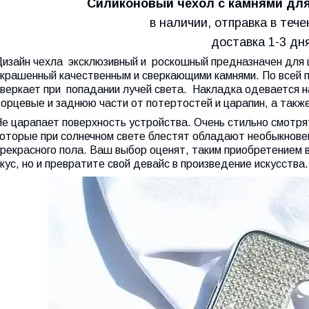
Силиконовый чехол с камнями дл
в наличии, отправка в тече
доставка 1-3 дня
Дизайн чехла эксклюзивный и роскошный предназначен для 
украшенный качественным и сверкающими камнями. По всей п
сверкает при попадании лучей света. Накладка одевается 
орцевые и заднюю части от потертостей и царапин, а также
е царапает поверхность устройства. Очень стильно смотрят
которые при солнечном свете блестят обладают необыкнове
прекрасного пола. Ваш выбор оценят, таким приобретением 
кус, но и превратите свой девайс в произведение искусства.