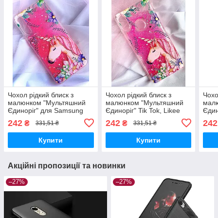
Чохол рідкий блиск з
Чохол рідкий блиск з
Чохо
малюнком "Мультяшний
малюнком "Мультяшний
мал
Єдиноріг" для Samsung
Єдиноріг" Tik Tok, Likee
Єдин
Galaxy A10 (SM-A105FZ) /
для Samsung Galaxy A10s
Redm
242
242
242
₴
₴
331,51 ₴
331,51 ₴
M10 (SM-M105FZ)
(A107F)
Купити
Купити
Акційні пропозиції та новинки
–27%
–27%