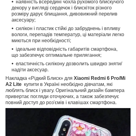
наявність всередині чохла рухомого блискучого
декору у вигляді сердечок і блискіток різного
розміру дарує блищання, дивовижний перелив
аксесуару;
силікон і пластик стійкі до забруднень і впливу
вологи, перепадів температур, ці матеріали легко
миються при необхідності;
ідеальне відповідність габаритів смартфона,
що забезпечує оптимальне прилягання;
еластичність силікону дозволить швидко зняти/
надіти аксесуар.
Накладка «
Рідкий Блиск» для
Xiaomi Redmi 6 Pro/Mi
A2 Lite
купити в Україні необхідно дівчатам, які
люблять блиск і увагу. Оригінальний дизайн бампера
привертає погляди оточуючих, а також забезпечує
повний доступ до роз'ємів і клавішах смартфона.