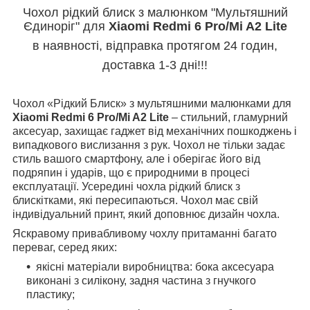
Чохол рідкий блиск з малюнком "Мультяшний
Єдиноріг" для
Xiaomi Redmi 6 Pro/Mi A2 Lite
в наявності, відправка протягом 24 годин,
доставка 1-3 дні!!!
Чохол «Рідкий Блиск» з мультяшними малюнками для
Xiaomi Redmi 6 Pro/Mi A2 Lite
– стильний, гламурний
аксесуар, захищає гаджет від механічних пошкоджень і
випадкового вислизання з рук. Чохол не тільки задає
стиль вашого смартфону, але і оберігає його від
подряпин і ударів, що є природними в процесі
експлуатації. Усередині чохла рідкий блиск з
блискітками, які пересипаються. Чохол має свій
індивідуальний принт, який доповнює дизайн чохла.
Яскравому привабливому чохлу притаманні багато
переваг, серед яких:
якісні матеріали виробництва: бока аксесуара
виконані з силікону, задня частина з гнучкого
пластику;