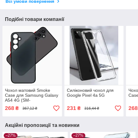
Всі умови повернення
Подібні товари компанії
Чохол матовий Smoke
Силіконовий чохол для
Чох
Case для Samsung Galaxy
Google Pixel 4a 5G
Case
A54 4G (SM-
A546EZKDSEK)
268
231
268
₴
₴
367,12 ₴
316,44 ₴
Акційні пропозиції та новинки
–27%
–27%