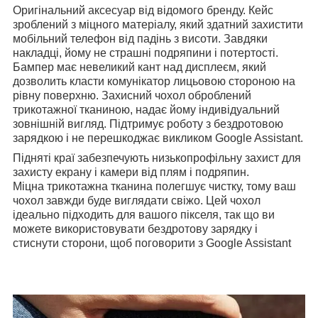
Оригінальний аксесуар від відомого бренду. Кейс
зроблений з міцного матеріалу, який здатний захистити
мобільний телефон від падінь з висоти. Завдяки
накладці, йому не страшні подряпини і потертості.
Бампер має невеликий кант над дисплеєм, який
дозволить класти комунікатор лицьовою стороною на
рівну поверхню. Захисний чохол оброблений
трикотажної тканиною, надає йому індивідуальний
зовнішній вигляд. Підтримує роботу з бездротовою
зарядкою і не перешкоджає викликом Google Assistant.
Підняті краї забезпечують низькопрофільну захист для
захисту екрану і камери від плям і подряпин.
Міцна трикотажна тканина полегшує чистку, тому ваш
чохол завжди буде виглядати свіжо. Цей чохол
ідеально підходить для вашого пікселя, так що ви
можете використовувати бездротову зарядку і
стиснути сторони, щоб поговорити з Google Assistant