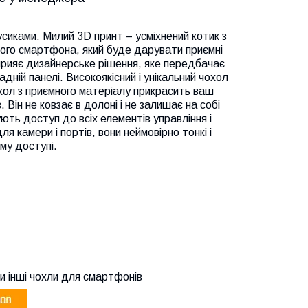
сиками. Милий 3D принт – усміхнений котик з
шого смартфона, який буде дарувати приємні
сприяє дизайнерське рішення, яке передбачає
адній панелі. Високоякісний і унікальний чохол
хол з приємного матеріалу прикрасить ваш
Він не ковзає в долоні і не залишає на собі
чують доступ до всіх елементів управління і
я камери і портів, вони неймовірно тонкі і
му доступі.
и інші чохли для смартфонів