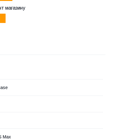
т магазину
Case
S Max