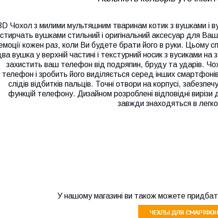
3D Чохол з милими мультяшним тваринам котик з вушками і ву
стирчать вушками стильний і оригінальний аксесуар для Ва
емоції кожен раз, коли Ви будете брати його в руки. Цьому 
ва вушка у верхній частині і текстурний носик з вусиками на з
захистить ваш телефон від подряпин, бруду та ударів. Чо
телефон і зробить його виділяється серед інших смартфонів. 
слідів відбитків пальців. Точні отвори на корпусі, забезпе
функцій телефону. Дизайном розроблені відповідні вирізи дл
завжди знаходяться в легко
У нашому магазині ви також можете придбат