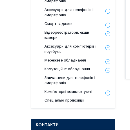
смартфонів
Аксесуари для телефонів і
смартфонів
Смарт-гаджети
Відеореєстратори, екшн
камери
Аксесуари для комп'ютерів і
ноутбуків
Мережеве обладнання
Комутаційне обладнання
Запчастини для телефонів і
смартфонів
Комп'ютерні комплектуючі
Спеціальні пропозиції
КОНТАКТИ