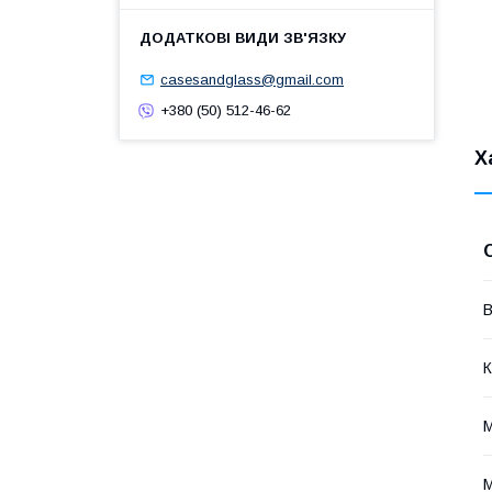
casesandglass@gmail.com
+380 (50) 512-46-62
Х
В
К
М