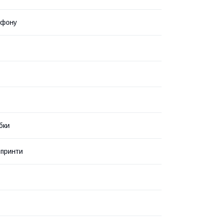
ефону
бки
 принти