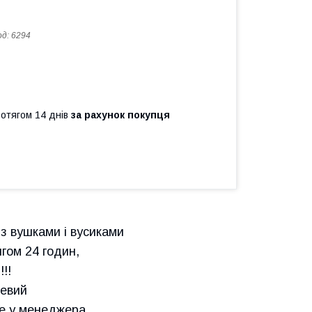
од:
6294
ротягом 14 днів
за рахунок покупця
з вушками і вусиками
ягом 24 годин,
!!
жевий
те у менеджера