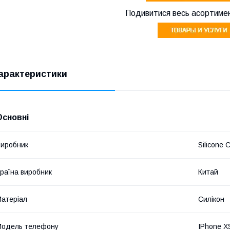
Подивитися весь асортимен
арактеристики
Основні
иробник
Silicone 
раїна виробник
Китай
атеріал
Силікон
Модель телефону
IPhone X