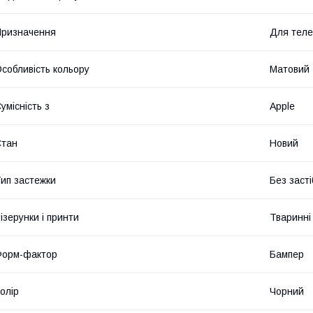
ризначення
Для тел
собливість кольору
Матовий
умісність з
Apple
Стан
Новий
ип застежки
Без засті
ізерунки і принти
Тваринні
Форм-фактор
Бампер
олір
Чорний