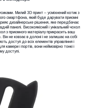
сиками. Милий 3D принт – усміхнений котик з
шого смартфона, який буде дарувати приємні
сприяє дизайнерське рішення, яке передбачає
адній панелі. Високоякісний і унікальний чохол
хол з приємного матеріалу прикрасить ваш
Він не ковзає в долоні і не залишає на собі
чують доступ до всіх елементів управління і
я камери і портів, вони неймовірно тонкі і
му доступі.