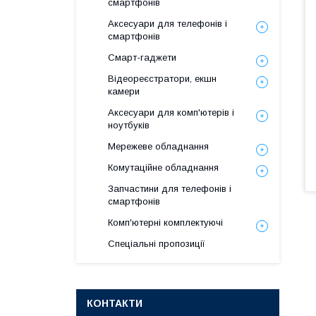
смартфонів
Аксесуари для телефонів і
смартфонів
Смарт-гаджети
Відеореєстратори, екшн
камери
Аксесуари для комп'ютерів і
ноутбуків
Мережеве обладнання
Комутаційне обладнання
Запчастини для телефонів і
смартфонів
Комп'ютерні комплектуючі
Спеціальні пропозиції
КОНТАКТИ