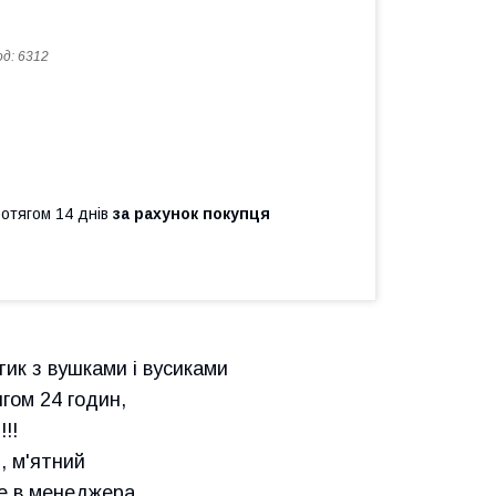
од:
6312
ротягом 14 днів
за рахунок покупця
ик з вушками і вусиками
ягом 24 годин,
!!
, м'ятний
те в менеджера