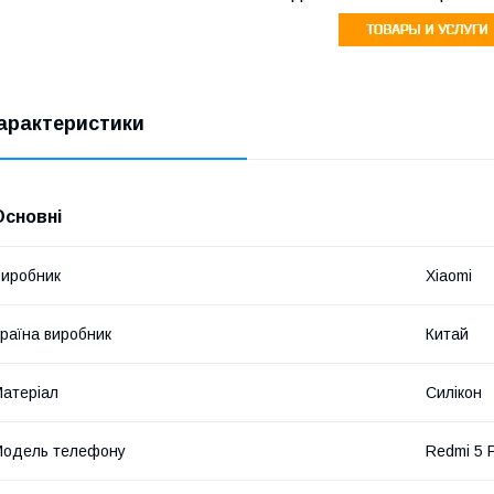
арактеристики
Основні
иробник
Xiaomi
раїна виробник
Китай
атеріал
Силікон
Модель телефону
Redmi 5 