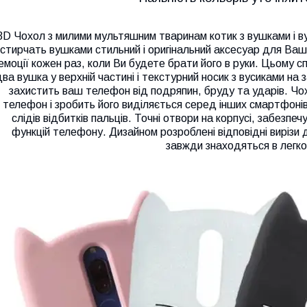
3D Чохол з милими мультяшним тваринам котик з вушками і ву
стирчать вушками стильний і оригінальний аксесуар для Ва
емоції кожен раз, коли Ви будете брати його в руки. Цьому 
ва вушка у верхній частині і текстурний носик з вусиками на з
захистить ваш телефон від подряпин, бруду та ударів. Чо
телефон і зробить його виділяється серед інших смартфонів. 
слідів відбитків пальців. Точні отвори на корпусі, забезпе
функцій телефону. Дизайном розроблені відповідні вирізи дл
завжди знаходяться в легко