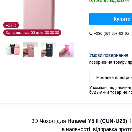
Готово до відправки
Купити
–27%
Залишилось
0
0
днів
0
0
0
0
0
0
+380 (67) 957-93-65
повернення товару п
У компанії підключені
будь-який товар не п
3D Чохол для
Huawei Y5 II
(CUN-U29)
К
в наявності, відправка прот