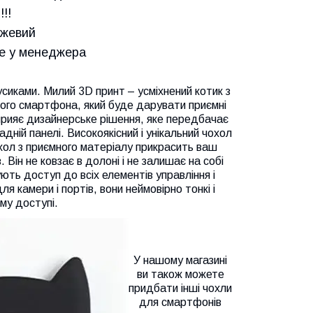
!!
ожевий
те у менеджера
сиками. Милий 3D принт – усміхнений котик з
шого смартфона, який буде дарувати приємні
сприяє дизайнерське рішення, яке передбачає
адній панелі. Високоякісний і унікальний чохол
хол з приємного матеріалу прикрасить ваш
Він не ковзає в долоні і не залишає на собі
чують доступ до всіх елементів управління і
я камери і портів, вони неймовірно тонкі і
му доступі.
У нашому магазині
ви також можете
придбати інші чохли
для смартфонів