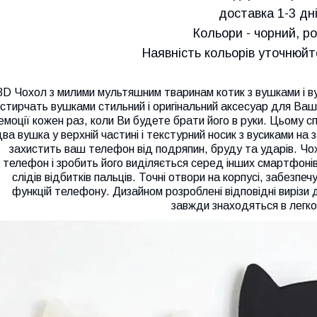
доставка 1-3 дні!
Кольори - чорний, р
Наявність кольорів уточнюй
3D Чохол з милими мультяшним тваринам котик з вушками і ву
стирчать вушками стильний і оригінальний аксесуар для Ва
емоції кожен раз, коли Ви будете брати його в руки. Цьому 
ва вушка у верхній частині і текстурний носик з вусиками на з
захистить ваш телефон від подряпин, бруду та ударів. Чо
телефон і зробить його виділяється серед інших смартфонів. 
слідів відбитків пальців. Точні отвори на корпусі, забезпе
функцій телефону. Дизайном розроблені відповідні вирізи дл
завжди знаходяться в легко