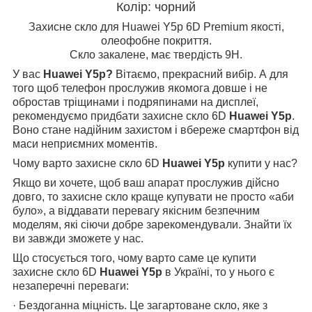
Колір: чорний
Захисне скло для Huawei Y5p 6D Premium якості,
олеофобне покриття.
Скло закалене, має твердість 9Н.
У вас
Huawei Y5p?
Вітаємо, прекрасний вибір. А для
того щоб телефон прослужив якомога довше і не
обростав тріщинами і подряпинами на дисплеї,
рекомендуємо придбати захисне скло 6D
Huawei
Y5p
.
Воно стане надійним захистом і вбереже смартфон від
маси неприємних моментів.
Чому варто захисне скло 6D
Huawei
Y5p
купити у нас?
Якщо ви хочете, щоб ваш апарат прослужив дійсно
довго, то захисне скло краще купувати не просто «аби
було», а віддавати перевагу якісним безпечним
моделям, які сіючи добре зарекомендували. Знайти їх
ви завжди зможете у нас.
Що стосується того, чому варто саме це купити
захисне скло 6D
Huawei
Y5p
в Україні, то у нього є
незаперечні переваги:
· Бездоганна міцність. Це загартоване скло, яке з