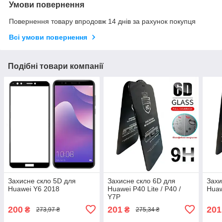
Умови повернення
Повернення товару впродовж 14 днів за рахунок покупця
Всі умови повернення
Подібні товари компанії
Захисне скло 5D для
Захисне скло 6D для
Захи
Huawei Y6 2018
Huawei P40 Lite / P40 /
Huaw
Y7P
200
201
201
₴
₴
273,97 ₴
275,34 ₴