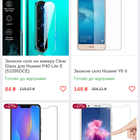
Захисне скло на камеру Clear
Glass для Huawei P40 Lite E
(51095DCE)
Захисне скло Huawei Y6 II
Готово до відправки
Готово до відправки
84
149
₴
₴
115,07 ₴
204,11 ₴
–27%
–27%