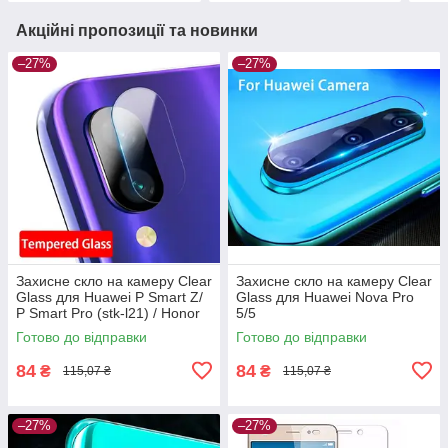
Акційні пропозиції та новинки
–27%
–27%
Захисне скло на камеру Clear
Захисне скло на камеру Clear
Glass для Huawei P Smart Z/
Glass для Huawei Nova Pro
P Smart Pro (stk-l21) / Honor
5/5
9x
Готово до відправки
Готово до відправки
84
84
₴
₴
115,07 ₴
115,07 ₴
–27%
–27%