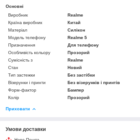
Основні
Виробник
Realme
Країна виробник
Китай
Матеріал
Силікон
Модель телефону
Realme 5
Призначення
Для телефону
Особливість кольору
Прозорий
Сумісність з
Realme
Стан
Новий
Тип застежки
Без застібки
Візерунки і принти
Без візерунків і принтів
Форм-фактор
Бампер
Колір
Прозорий
Приховати
Умови доставки
Нова Пошта