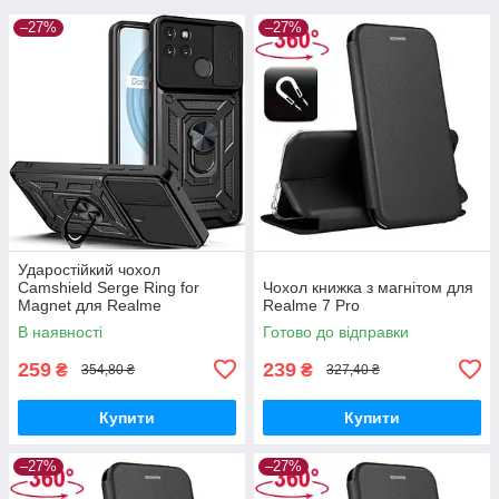
–27%
–27%
Ударостійкий чохол
Camshield Serge Ring for
Чохол книжка з магнітом для
Magnet для Realme
Realme 7 Pro
C21Y/C25Y
В наявності
Готово до відправки
259
239
₴
₴
354,80 ₴
327,40 ₴
Купити
Купити
–27%
–27%