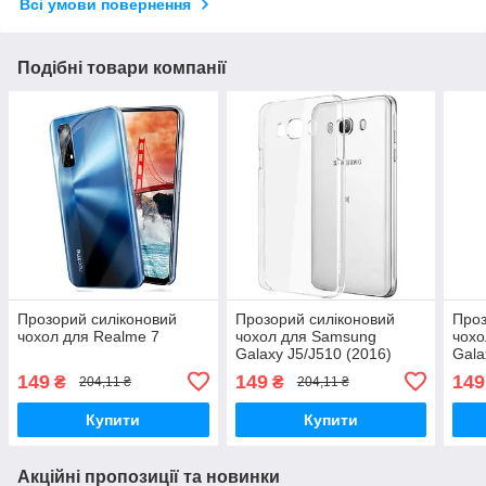
Всі умови повернення
Подібні товари компанії
Прозорий силіконовий
Прозорий силіконовий
Проз
чохол для Realme 7
чохол для Samsung
чохо
Galaxy J5/J510 (2016)
Gala
M52
149
149
149
₴
₴
204,11 ₴
204,11 ₴
Купити
Купити
Акційні пропозиції та новинки