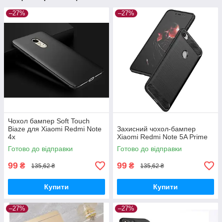
–27%
–27%
Чохол бампер Soft Touch
Biaze для Xiaomi Redmi Note
Захисний чохол-бампер
4x
Xiaomi Redmi Note 5A Prime
Готово до відправки
Готово до відправки
99
99
₴
₴
135,62 ₴
135,62 ₴
Купити
Купити
–27%
–27%