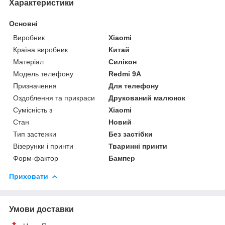
Характеристики
Основні
Виробник
Xiaomi
Країна виробник
Китай
Матеріал
Силікон
Модель телефону
Redmi 9A
Призначення
Для телефону
Оздоблення та прикраси
Друкований малюнок
Сумісність з
Xiaomi
Стан
Новий
Тип застежки
Без застібки
Візерунки і принти
Тваринні принти
Форм-фактор
Бампер
Приховати
Умови доставки