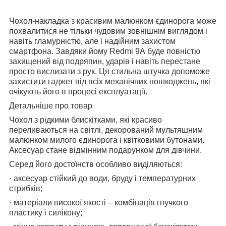
Чохол-накладка з красивим малюнком єдинорога може
похвалитися не тільки чудовим зовнішнім виглядом і
навіть гламурністю, але і надійним захистом
смартфона. Завдяки йому Redmi 9А буде повністю
захищений від подряпин, ударів і навіть перестане
просто вислизати з рук. Ця стильна штучка допоможе
захистити гаджет від всіх механічних пошкоджень, які
очікують його в процесі експлуатації.
Детальніше про товар
Чохол з рідкими блискітками, які красиво
переливаються на світлі, декорований мультяшним
малюнком милого єдинорога і квітковими бутонами.
Аксесуар стане відмінним подарунком для дівчини.
Серед його достоїнств особливо виділяються:
· аксесуар стійкий до води, бруду і температурних
стрибків;
· матеріали високої якості – комбінація гнучкого
пластику і силікону;