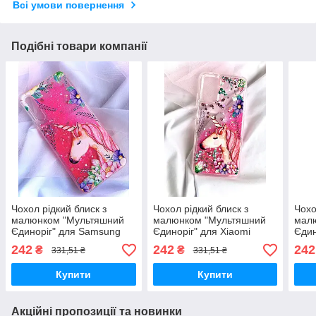
Всі умови повернення
Подібні товари компанії
Чохол рідкий блиск з
Чохол рідкий блиск з
Чохо
малюнком "Мультяшний
малюнком "Мультяшний
мал
Єдиноріг" для Samsung
Єдиноріг" для Xiaomi
Єдин
Galaxy A10 (SM-A105FZ) /
Redmi 9T/Poco M3
Redm
242
242
242
₴
₴
331,51 ₴
331,51 ₴
M10 (SM-M105FZ)
Купити
Купити
Акційні пропозиції та новинки