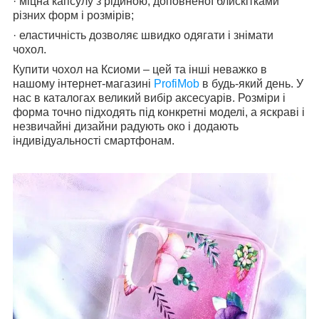
· міцна капсулу з рідиною, доповненої блискітками
різних форм і розмірів;
· еластичність дозволяє швидко одягати і знімати
чохол.
Купити чохол на Ксиоми – цей та інші неважко в
нашому інтернет-магазині
ProfiMob
в будь-який день. У
нас в каталогах великий вибір аксесуарів. Розміри і
форма точно підходять під конкретні моделі, а яскраві і
незвичайні дизайни радують око і додають
індивідуальності смартфонам.