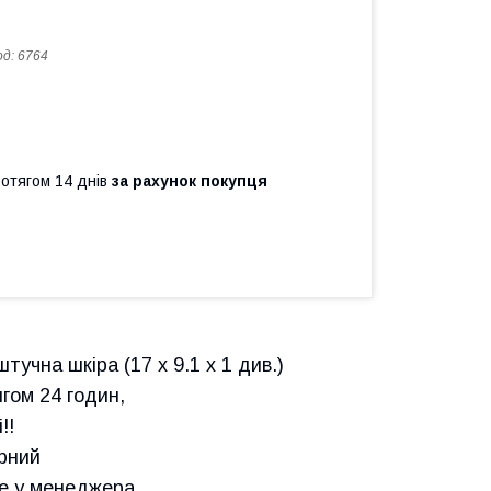
од:
6764
ротягом 14 днів
за рахунок покупця
учна шкіра (17 x 9.1 x 1 див.)
ягом 24 годин,
!!
орний
те у менеджера