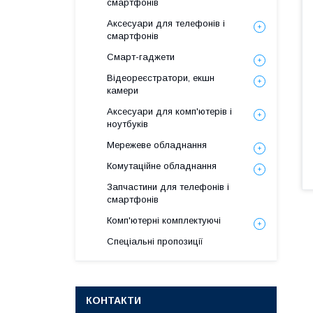
смартфонів
Аксесуари для телефонів і
смартфонів
Смарт-гаджети
Відеореєстратори, екшн
камери
Аксесуари для комп'ютерів і
ноутбуків
Мережеве обладнання
Комутаційне обладнання
Запчастини для телефонів і
смартфонів
Комп'ютерні комплектуючі
Спеціальні пропозиції
КОНТАКТИ