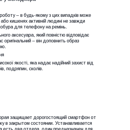
а роботу – в будь-якому з цих випадків може
 або кишенях активній людині не завжди
-кобура для телефону на ремінь.
ного аксесуара, який повністю відповідає
с оригінальний – він доповнить образ
ою.
ня
сокої якості, яка надає надійний захист від
в, подряпин, сколів.
оторая защищает дорогостоящий смартфон от
у в закрытом состоянии. Устанавливается
а есть два отдела, один предназначен для