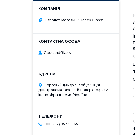
Р
Інтернет-магазин "Case&Glass"
з
з
т
д
CaseandGlass
Ч
Ч
п
М
Торговий центр "Глобус", вул.
·
Дністровська 45а, 3-й поверх, офіс 2,
Івано-Франківськ, Україна
·
·
·
+380 (67) 957-93-65
ч