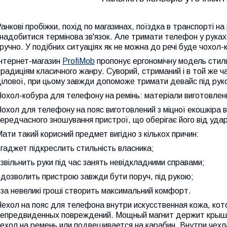
анкові пробіжки, похід по магазинах, поїздка в транспорті н
надобитися термінова зв'язок. Але тримати телефон у руках
ручно. У подібних ситуаціях як не можна до речі буде чохол
Інтернет-магазин
ProfiMob
пропонує ергономічну модель стиль
радиціям класичного жанру. Суворий, стриманий і в той же ча
ілової, при цьому завжди допоможе тримати девайс під рук
охол-кобура для телефону на ремінь: матеріали виготовлен
охол для телефону на пояс виготовлений з міцної екошкіра ви
ередчасного зношування пристрої, що оберігає його від ударі
ати такий корисний предмет вигідно з кількох причин:
 гаджет підкреслить стильність власника;
 звільнить руки під час занять невідкладними справами;
 дозволить пристрою завжди бути поруч, під рукою;
 за невеликі гроші створить максимальний комфорт.
Чехол на пояс для телефона внутри искусственная кожа, к
непредвиденных повреждений. Мощный магнит держит крышк
ехол на ремень или подвешивается на карабин. Внутри чехл