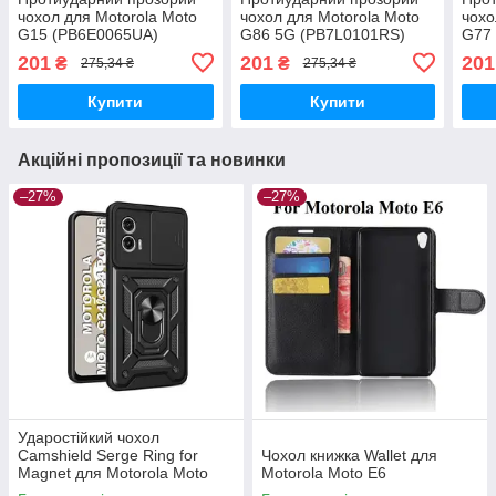
чохол для Motorola Moto
чохол для Motorola Moto
чохо
G15 (PB6E0065UA)
G86 5G (PB7L0101RS)
G77
/G100 Pro 5G
/G6
201
201
201
₴
₴
275,34 ₴
275,34 ₴
Купити
Купити
Акційні пропозиції та новинки
–27%
–27%
Ударостійкий чохол
Camshield Serge Ring for
Чохол книжка Wallet для
Magnet для Motorola Moto
Motorola Moto E6
G24/G24 Power