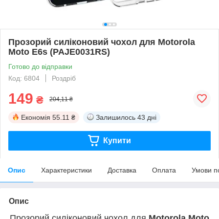
Прозорий силіконовий чохол для Motorola
Moto E6s (PAJE0031RS)
Готово до відправки
Код: 6804
Роздріб
149
₴
204,11 ₴
Економія
55.11 ₴
Залишилось
43 дні
Купити
Опис
Характеристики
Доставка
Оплата
Умови п
Опис
Прозорий силіконовий чохол для
Motorola Moto