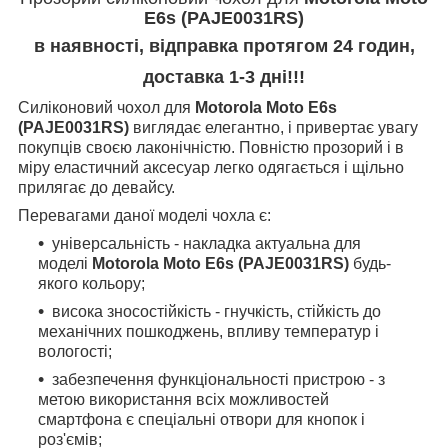
E6s (PAJE0031RS)
в наявності, відправка протягом 24 годин,
доставка 1-3 дні!!!
Силіконовий чохол для
Motorola Moto E6s
(PAJE0031RS)
виглядає елегантно, і привертає увагу
покупців своєю лаконічністю. Повністю прозорий і в
міру еластичний аксесуар легко одягається і щільно
прилягає до девайсу.
Перевагами даної моделі чохла є:
універсальність - накладка актуальна для
моделі
Motorola Moto E6s (PAJE0031RS)
будь-
якого кольору;
висока зносостійкість - гнучкість, стійкість до
механічних пошкоджень, впливу температур і
вологості;
забезпечення функціональності пристрою - з
метою використання всіх можливостей
смартфона є спеціальні отвори для кнопок і
роз'ємів;