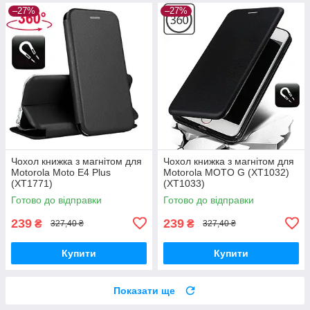
–27%
–27%
Чохол книжка з магнітом для
Чохол книжка з магнітом для
Motorola Moto E4 Plus
Motorola MOTO G (XT1032)
(XT1771)
(XT1033)
Готово до відправки
Готово до відправки
239
239
₴
₴
327,40 ₴
327,40 ₴
Купити
Купити
Показати ще