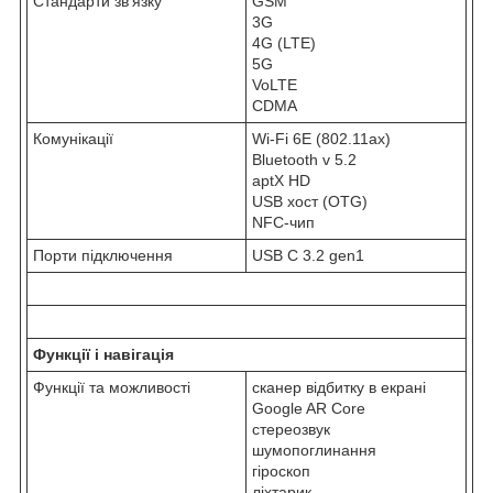
Стандарти зв'язку
GSM
3G
4G (LTE)
5G
VoLTE
CDMA
Комунікації
Wi-Fi 6E (802.11ax)
Bluetooth v 5.2
aptX HD
USB хост (OTG)
NFC-чип
Порти підключення
USB C 3.2 gen1
Функції і навігація
Функції та можливості
сканер відбитку в екрані
Google AR Core
стереозвук
шумопоглинання
гіроскоп
ліхтарик