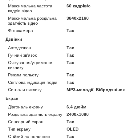
Максимальна частота
60 кадрів/с
кадрів відео
Максимальна роздільна
3840x2160
здатність відео
Фотокамера
Так
Дзвінки
Автодозвон
Так
Гучний зв'язок
Так
Очікування/утримання
Так
виклику
Режим польоту
Так
Світлова індикація подій
Так
Сигнали виклику
MP3-мелодії, Вібродзвінок
Екран
Діагональ екрану
6.4 дюйм
Роздільна здатність екрану
2400x1080
Сенсорний екран
Так
Тип екрану
OLED
Стійкий до подряпин
Так