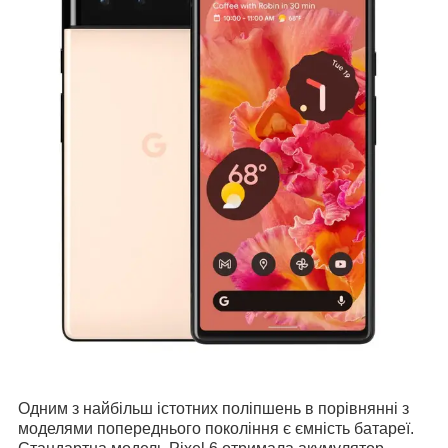
Одним з найбільш істотних поліпшень в порівнянні з
моделями попереднього покоління є ємність батареї.