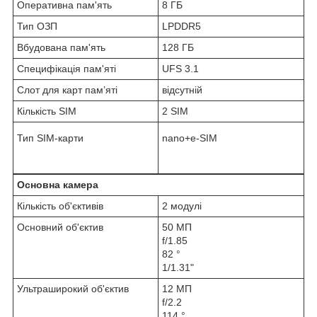
Оперативна пам'ять
8 ГБ
Тип ОЗП
LPDDR5
Вбудована пам'ять
128 ГБ
Специфікація пам'яті
UFS 3.1
Слот для карт пам’яті
відсутній
Кількість SIM
2 SIM
Тип SIM-карти
nano+e-SIM
Основна камера
Кількість об'єктивів
2 модулі
Основний об'єктив
50 МП
f/1.85
82 °
1/1.31"
Ультраширокий об'єктив
12 МП
f/2.2
114 °