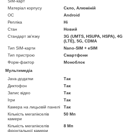
SIM-карт
Матеріал корпусу
Скло, Алюміній
ОС
Android
Репліка
Ні
Стан
Новий
Стандарт зв'язку
3G (UMTS, HSUPA, HSPA), 4G
(LTE), 5G, CDMA
Тип SIM-карти
Nano-SIM + eSIM
Тип пристрою
Смартфони
Форм-фактор
Моноблок
Мультимедіа
Java-додатки
Так
Диктофон
Так
Запис відео
Так
Ігри
Так
Камера на лицьовій панелі
Так
Кількість мегапікселів
50 Мп
камери
Кількість мегапікселів
8 Мп
фронтальної камери