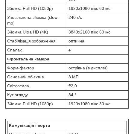
Зйомка Full HD (1080p)
1920х1080 пікс 60 к/с
Уповільнена зйомка (slow-
240 к/с
mo)
Зйомка Ultra HD (4K)
3840х2160 пікс 60 к/с
Стабілізація зображення
оптична
Спалах
Фронтальна камера
Форм-фактор
острівна (в дисплеї)
Основний об'єктив
8 МП
Світлосила
f/2.0
Кут огляду
84 °
Зйомка Full HD (1080p)
1920х1080 пікс 30 к/с
Комунікація і порти