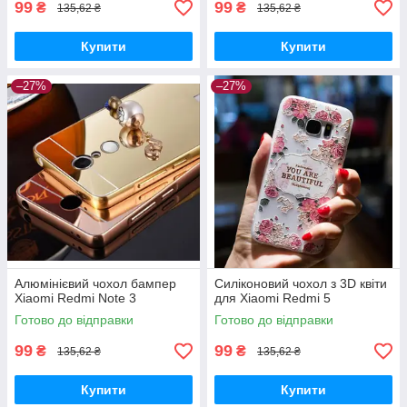
99
99
₴
₴
135,62 ₴
135,62 ₴
Купити
Купити
–27%
–27%
Алюмінієвий чохол бампер
Силіконовий чохол з 3D квіти
Xiaomi Redmi Note 3
для Xiaomi Redmi 5
Готово до відправки
Готово до відправки
99
99
₴
₴
135,62 ₴
135,62 ₴
Купити
Купити