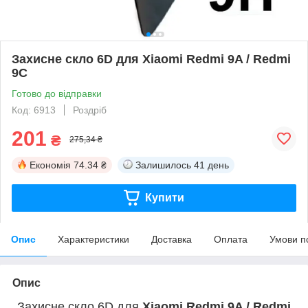
Захисне скло 6D для Xiaomi Redmi 9A / Redmi
9C
Готово до відправки
Код: 6913
Роздріб
201
₴
275,34 ₴
Економія
74.34 ₴
Залишилось
41 день
Купити
Опис
Характеристики
Доставка
Оплата
Умови п
Опис
Захисне скло 6D для
Xiaomi Redmi 9A / Redmi