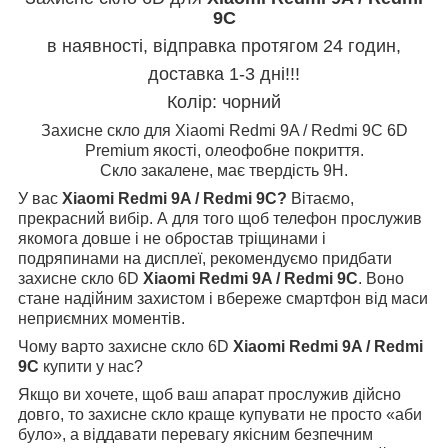
9C
в наявності, відправка протягом 24 годин,
доставка 1-3 дні!!!
Колір: чорний
Захисне скло для
Xiaomi Redmi 9A / Redmi 9C
6D
Premium якості, олеофобне покриття.
Скло закалене, має твердість 9Н.
У вас
Xiaomi Redmi 9A / Redmi 9C
?
Вітаємо,
прекрасний вибір. А для того щоб телефон прослужив
якомога довше і не обростав тріщинами і
подряпинами на дисплеї, рекомендуємо придбати
захисне скло 6D
Xiaomi Redmi 9A / Redmi 9C
. Воно
стане надійним захистом і вбереже смартфон від маси
неприємних моментів.
Чому варто захисне скло 6D
Xiaomi Redmi 9A / Redmi
9C
купити у нас?
Якщо ви хочете, щоб ваш апарат прослужив дійсно
довго, то захисне скло краще купувати не просто «аби
було», а віддавати перевагу якісним безпечним