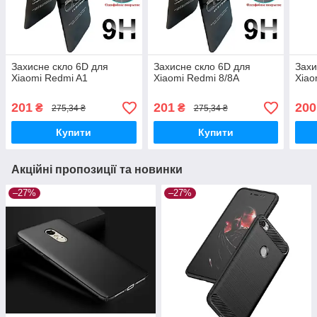
Захисне скло 6D для
Захисне скло 6D для
Захи
Xiaomi Redmi A1
Xiaomi Redmi 8/8A
Xiao
201
201
200
₴
₴
275,34 ₴
275,34 ₴
Купити
Купити
Акційні пропозиції та новинки
–27%
–27%