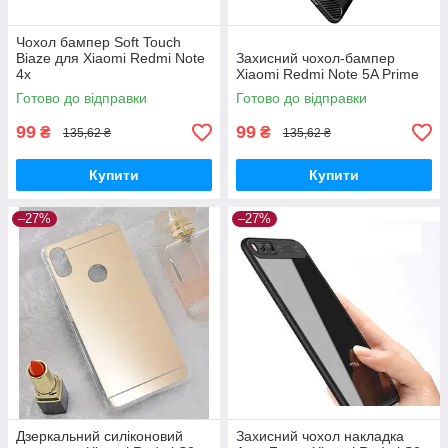
Чохол бампер Soft Touch
Biaze для Xiaomi Redmi Note
Захисний чохол-бампер
4x
Xiaomi Redmi Note 5A Prime
Готово до відправки
Готово до відправки
99
99
₴
₴
135,62 ₴
135,62 ₴
Купити
Купити
–27%
–27%
Дзеркальний силіконовий
Захисний чохол накладка