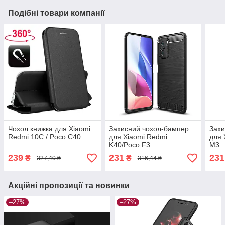
Подібні товари компанії
Чохол книжка для Xiaomi
Захисний чохол-бампер
Захи
Redmi 10С / Poco C40
для Xiaomi Redmi
для 
K40/Poco F3
M3
239
231
231
₴
₴
327,40 ₴
316,44 ₴
Акційні пропозиції та новинки
–27%
–27%