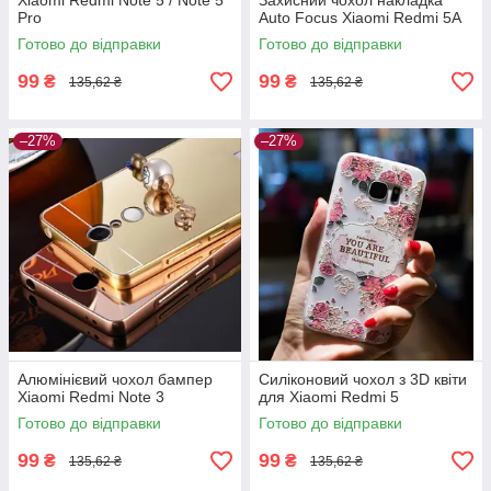
Xiaomi Redmi Note 5 / Note 5
Захисний чохол накладка
Pro
Auto Focus Xiaomi Redmi 5A
Готово до відправки
Готово до відправки
99
99
₴
₴
135,62 ₴
135,62 ₴
–27%
–27%
Алюмінієвий чохол бампер
Силіконовий чохол з 3D квіти
Xiaomi Redmi Note 3
для Xiaomi Redmi 5
Готово до відправки
Готово до відправки
99
99
₴
₴
135,62 ₴
135,62 ₴