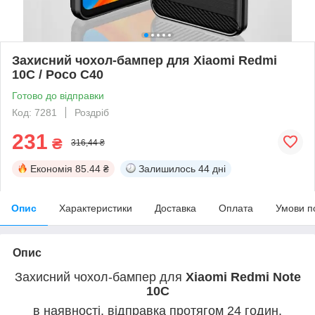
Захисний чохол-бампер для Xiaomi Redmi
10С / Poco C40
Готово до відправки
Код: 7281
Роздріб
231
₴
316,44 ₴
Економія
85.44 ₴
Залишилось
44 дні
Опис
Характеристики
Доставка
Оплата
Умови п
Опис
Захисний чохол-бампер для
Xiaomi Redmi Note
10C
в наявності, відправка протягом 24 годин,