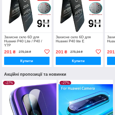
Захисне скло 6D для
Захисне скло 6D для
Захи
Huawei P40 Lite / P40 /
Huawei P40 lite E
Huaw
Y7P
201
201
201
₴
₴
275,34 ₴
275,34 ₴
Купити
Купити
Акційні пропозиції та новинки
–27%
–27%