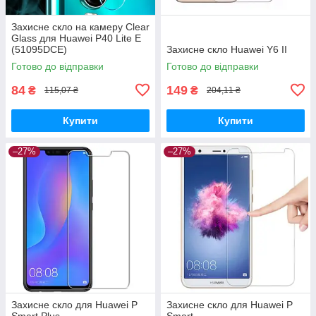
Захисне скло на камеру Clear
Glass для Huawei P40 Lite E
(51095DCE)
Захисне скло Huawei Y6 II
Готово до відправки
Готово до відправки
84
149
₴
₴
115,07 ₴
204,11 ₴
Купити
Купити
–27%
–27%
Захисне скло для Huawei P
Захисне скло для Huawei P
Smart Plus
Smart