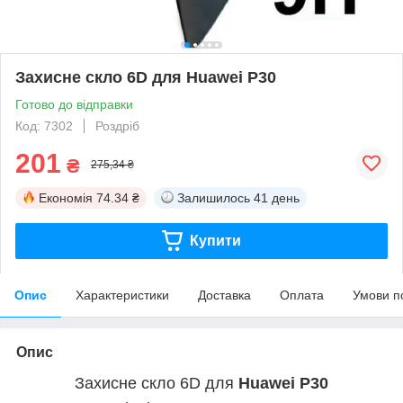
Захисне скло 6D для Huawei P30
Готово до відправки
Код: 7302
Роздріб
201
₴
275,34 ₴
Економія
74.34 ₴
Залишилось
41 день
Купити
Опис
Характеристики
Доставка
Оплата
Умови п
Опис
Захисне скло 6D для
Huawei P30