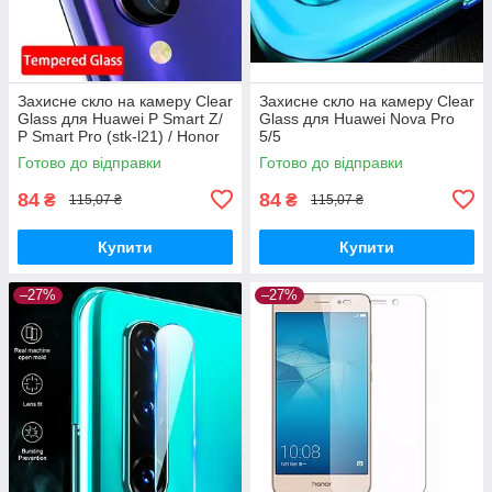
Захисне скло на камеру Clear
Захисне скло на камеру Clear
Glass для Huawei P Smart Z/
Glass для Huawei Nova Pro
P Smart Pro (stk-l21) / Honor
5/5
9x
Готово до відправки
Готово до відправки
84
84
₴
₴
115,07 ₴
115,07 ₴
Купити
Купити
–27%
–27%