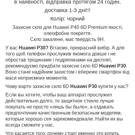
в наявності, відправка протягом 24 годин,
доставка 1-3 дні!!!
Колір: чорний
Захисне скло для Huawei P40 6D Premium якості,
олеофобне покриття.
Скло закалене, має твердість 9Н.
У вас
Huawei P30?
Вітаємо, прекрасний вибір. А для
того щоб телефон прослужив якомога довше і не
обростав тріщинами і подряпинами на дисплеї,
рекомендуємо придбати захисне скло 6D
Huawei P30
.
Воно стане надійним захистом і вбереже смартфон від
маси неприємних моментів.
Чому варто захисне скло 6D
Huawei P30
купити у нас?
Если вы хотите, чтобы ваш аппарат прослужил
действительно долго, то защитное стекло лучше
покупать не просто «лишь бы было», а отдавать
предпочтение качественным безопасным моделям,
которые хорошо сея зарекомендовали. Найти их вы
всегда сможете у нас.
Что касается того, почему стоит именно это купить