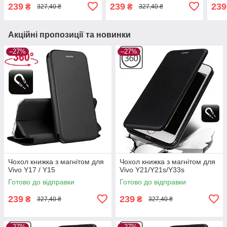
239
239
239
₴
₴
327,40 ₴
327,40 ₴
Акційні пропозиції та новинки
–27%
–27%
Чохол книжка з магнітом для
Чохол книжка з магнітом для
Vivo Y17 / Y15
Vivo Y21/Y21s/Y33s
Готово до відправки
Готово до відправки
239
239
₴
₴
327,40 ₴
327,40 ₴
–27%
–27%