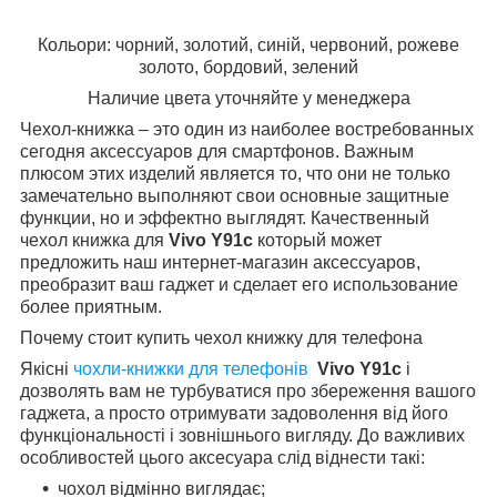
Кольори: чорний, золотий, синій, червоний, рожеве
золото, бордовий, зелений
Наличие цвета уточняйте у менеджера
Чехол-книжка – это один из наиболее востребованных
сегодня аксессуаров для смартфонов. Важным
плюсом этих изделий является то, что они не только
замечательно выполняют свои основные защитные
функции, но и эффектно выглядят. Качественный
чехол книжка для
Vivo Y91c
который может
предложить наш интернет-магазин аксессуаров,
преобразит ваш гаджет и сделает его использование
более приятным.
Почему стоит купить чехол книжку для телефона
Якісні
чохли-книжки для телефонів
Vivo Y91c
i
дозволять вам не турбуватися про збереження вашого
гаджета, а просто отримувати задоволення від його
функціональності і зовнішнього вигляду. До важливих
особливостей цього аксесуара слід віднести такі:
чохол відмінно виглядає;