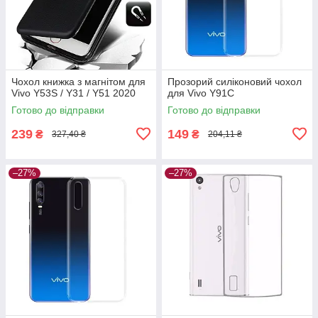
Чохол книжка з магнітом для
Прозорий силіконовий чохол
Vivo Y53S / Y31 / Y51 2020
для Vivo Y91C
Готово до відправки
Готово до відправки
239
149
₴
₴
327,40 ₴
204,11 ₴
–27%
–27%