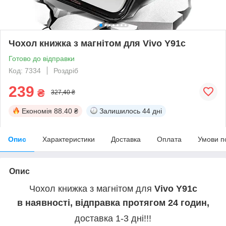
Чохол книжка з магнітом для Vivo Y91c
Готово до відправки
Код: 7334
Роздріб
239
₴
327,40 ₴
Економія
88.40 ₴
Залишилось
44 дні
Опис
Характеристики
Доставка
Оплата
Умови п
Опис
Чохол книжка з магнітом для
Vivo
Y91c
в наявності, відправка протягом 24 годин,
доставка 1-3 дні!!!