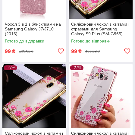
Чохол 3 в 1 з блискітками на
Силіконовий чохол з квітами і
Samsung Galaxy J7/J710
стразами для Samsung
(2016)
Galaxy S9 Plus (SM-G965)
Готово до відправки
Готово до відправки
99
99
₴
₴
135,62 ₴
135,62 ₴
–27%
–27%
Силіконовий чохол з квітами і
Силіконовий чохол з квітами і