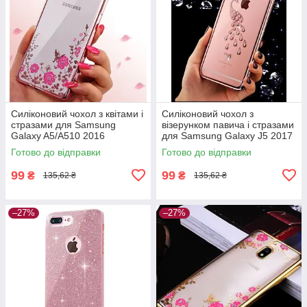
Силіконовий чохол з квітами і
Силіконовий чохол з
стразами для Samsung
візерунком павича і стразами
Galaxy A5/A510 2016
для Samsung Galaxy J5 2017
(SM-J530)
Готово до відправки
Готово до відправки
99
99
₴
₴
135,62 ₴
135,62 ₴
–27%
–27%