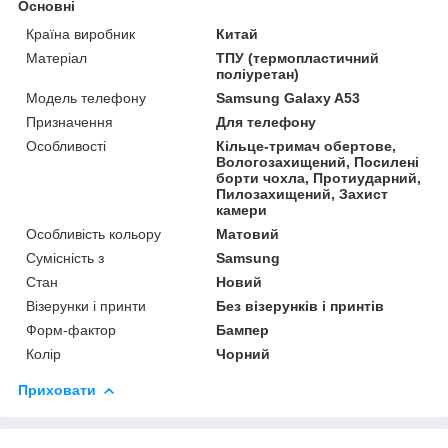
Основні
Країна виробник
Китай
Матеріал
ТПУ (термопластичний
поліуретан)
Модель телефону
Samsung Galaxy A53
Призначення
Для телефону
Особливості
Кільце-тримач обертове,
Вологозахищений, Посилені
борти чохла, Протиударний,
Пилозахищений, Захист
камери
Особливість кольору
Матовий
Сумісність з
Samsung
Стан
Новий
Візерунки і принти
Без візерунків і принтів
Форм-фактор
Бампер
Колір
Чорний
Приховати