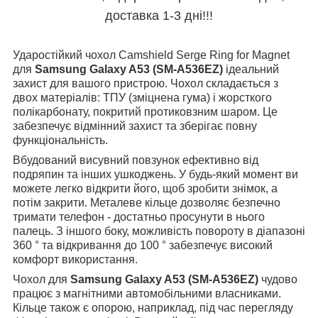
доставка 1-3 дні!!!
Ударостійкий чохол Camshield Serge Ring for Magnet
для
Samsung Galaxy A53 (SM-A536EZ)
ідеальний
захист для вашого пристрою. Чохол складається з
двох матеріалів: ТПУ (зміцнена гума) і жорсткого
полікарбонату, покритий протиковзним шаром. Це
забезпечує відмінний захист та зберігає повну
функціональність.
Вбудований висувний повзунок ефективно від
подряпин та інших ушкоджень. У будь-який момент ви
можете легко відкрити його, щоб зробити знімок, а
потім закрити. Металеве кільце дозволяє безпечно
тримати телефон - достатньо просунути в нього
палець. З іншого боку, можливість повороту в діапазоні
360 ° та відкривання до 100 ° забезпечує високий
комфорт використання.
Чохол для
Samsung Galaxy A53 (SM-A536EZ)
чудово
працює з магнітними автомобільними власниками.
Кільце також є опорою, наприклад, під час перегляду