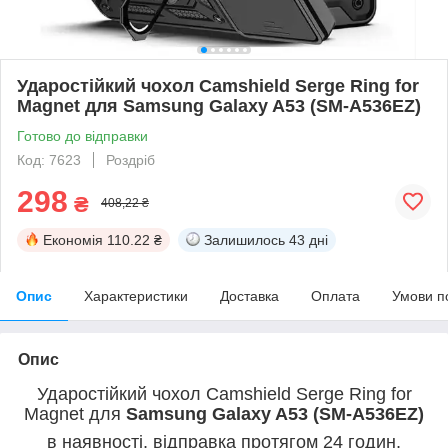
Ударостійкий чохол Camshield Serge Ring for
Magnet для Samsung Galaxy A53 (SM-A536EZ)
Готово до відправки
Код: 7623
Роздріб
298
₴
408,22 ₴
Економія
110.22 ₴
Залишилось
43 дні
Опис
Характеристики
Доставка
Оплата
Умови п
Опис
Ударостійкий чохол Camshield Serge Ring for
Magnet для
Samsung Galaxy A53 (SM-A536EZ)
в наявності, відправка протягом 24 годин,