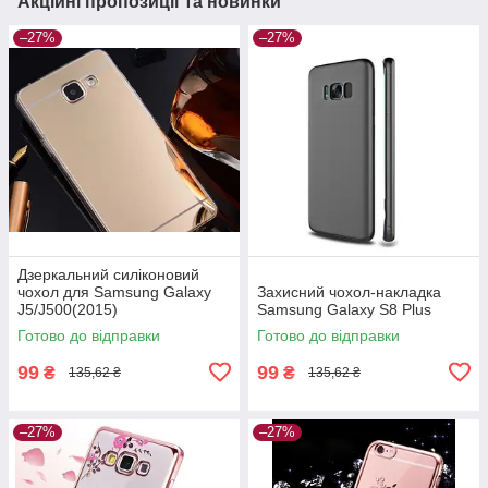
Акційні пропозиції та новинки
–27%
–27%
Дзеркальний силіконовий
чохол для Samsung Galaxy
Захисний чохол-накладка
J5/J500(2015)
Samsung Galaxy S8 Plus
Готово до відправки
Готово до відправки
99
99
₴
₴
135,62 ₴
135,62 ₴
–27%
–27%