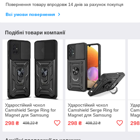
Повернення товару впродовж 14 днів за рахунок покупця
Всі умови повернення
Подібні товари компанії
Ударостійкий чохол
Ударостійкий чохол
Удар
Camshield Serge Ring for
Camshield Serge Ring for
Cams
Magnet для Samsung
Magnet для Samsung
Mag
Galaxy A51(SM-A515F)
Galaxy A72 (SM-A725FZ)
Gala
298
298
298
₴
₴
408,22 ₴
408,22 ₴