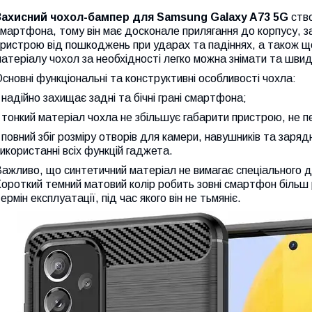
Захисний чохол-бампер для Samsung Galaxy A73 5G
ство
мартфона, тому він має досконале прилягання до корпусу, з
ристрою від пошкоджень при ударах та падіннях, а також щ
атеріалу чохол за необхідності легко можна знімати та шви
сновні функціональні та конструктивні особливості чохла:
 надійно захищає задні та бічні грані смартфона;
 тонкий матеріал чохла не збільшує габарити пристрою, не
 повний збіг розміру отворів для камери, навушників та зар
икористанні всіх функцій гаджета.
ажливо, що синтетичний матеріал не вимагає спеціального д
ороткий темний матовий колір робить зовні смартфон більш
ермін експлуатації, під час якого він не тьмяніє.