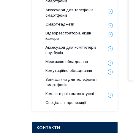
смартфонів
Аксесуари для телефонів і
смартфонів
Смарт-гаджети
Відеореєстратори, екшн
камери
Аксесуари для комп'ютерів і
ноутбуків
Мережеве обладнання
Комутаційне обладнання
Запчастини для телефонів і
смартфонів
Комп'ютерні комплектуючі
Спеціальні пропозиції
КОНТАКТИ