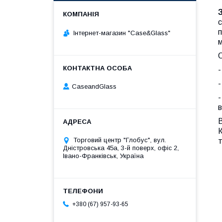
с
п
Інтернет-магазин "Case&Glass"
м
О
-
-
CaseandGlass
-
в
В
К
Торговий центр "Глобус", вул.
т
Дністровська 45а, 3-й поверх, офіс 2,
Івано-Франківськ, Україна
+380 (67) 957-93-65