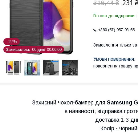
231 
316,44 ₴
Готово до відправки
+380 (67) 957-93-65
–27%
Замовлення тільки з
Залишилось
0
0
днів
0
0
0
0
0
0
повернення товару п
Захисний чохол-бампер для
Samsung Ga
в наявності, відправка прот
доставка 1-3 дні!
Колір - чорний