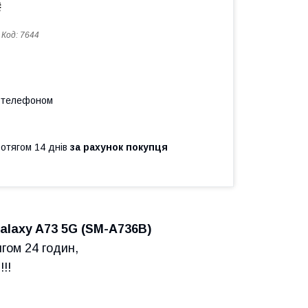
₴
Код:
7644
а телефоном
ротягом 14 днів
за рахунок покупця
laxy A73 5G (SM-A736B)
ягом 24 годин,
!!