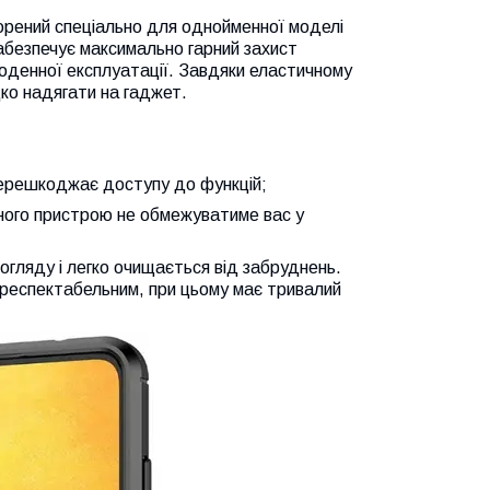
рений спеціально для однойменної моделі
абезпечує максимально гарний захист
оденної експлуатації. Завдяки еластичному
дко надягати на гаджет.
 перешкоджає доступу до функцій;
ядного пристрою не обмежуватиме вас у
огляду і легко очищається від забруднень.
 респектабельним, при цьому має тривалий