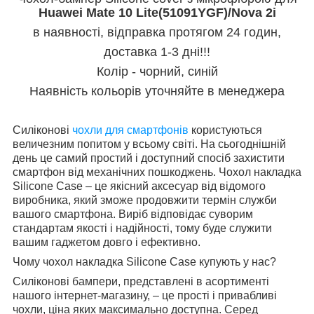
Huawei Mate 10 Lite(51091YGF)/Nova 2i
в наявності, відправка протягом 24 годин,
доставка 1-3 дні!!!
Колір - чорний, синій
Наявність кольорів уточняйте в менеджера
Силіконові
чохли для смартфонів
користуються
величезним попитом у всьому світі. На сьогоднішній
день це самий простий і доступний спосіб захистити
смартфон від механічних пошкоджень. Чохол накладка
Silicone Case – це якісний аксесуар від відомого
виробника, який зможе продовжити термін служби
вашого смартфона. Виріб відповідає суворим
стандартам якості і надійності, тому буде служити
вашим гаджетом довго і ефективно.
Чому чохол накладка Silicone Case купують у нас?
Силіконові бампери, представлені в асортименті
нашого інтернет-магазину, – це прості і привабливі
чохли, ціна яких максимально доступна. Серед