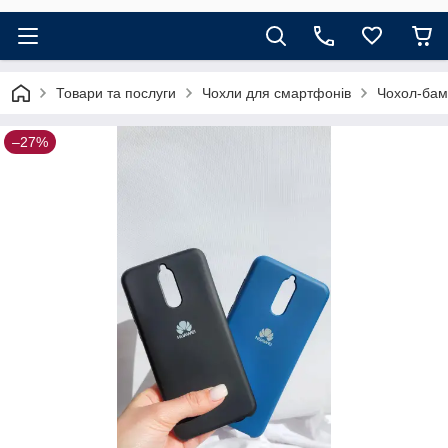
Товари та послуги
Чохли для смартфонів
Чохол-бамп
–27%