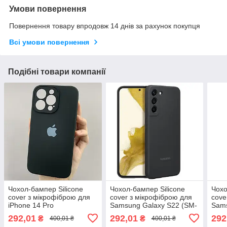
Умови повернення
Повернення товару впродовж 14 днів за рахунок покупця
Всі умови повернення
Подібні товари компанії
Чохол-бампер Silicone
Чохол-бампер Silicone
Чохо
cover з мікрофіброю для
cover з мікрофіброю для
cove
iPhone 14 Pro
Samsung Galaxy S22 (SM-
Sams
S901B)
G99
292,01
292,01
292
₴
₴
400,01 ₴
400,01 ₴