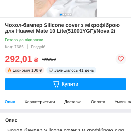
Чохол-бампер Silicone cover з мікрофіброю
для Huawei Mate 10 Lite(51091YGF)/Nova 2i
Готово до відправки
Код: 7686
Роздріб
292,01
₴
400,01 ₴
Економія
108 ₴
Залишилось
41 день
Купити
Опис
Характеристики
Доставка
Оплата
Умови п
Опис
Чохол-бампер Silicone cover з мікрофіброю для