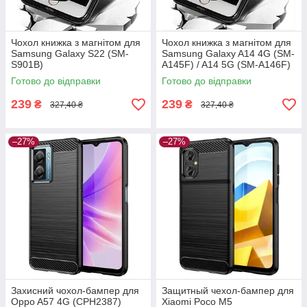
Чохол книжка з магнітом для
Чохол книжка з магнітом для
Samsung Galaxy S22 (SM-
Samsung Galaxy A14 4G (SM-
S901B)
A145F) / A14 5G (SM-A146F)
Готово до відправки
Готово до відправки
239
239
₴
₴
327,40 ₴
327,40 ₴
–27%
–27%
Захисний чохол-бампер для
Защитный чехол-бампер для
Oppo A57 4G (CPH2387)
Xiaomi Poco M5