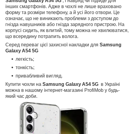
Samsung Galaxy A54 5G
, і навряд чи підійде для
інших смартфонів. Адже в чохлі не лише враховано
форму та розміри телефону, а й усі його отвори. Це
означає, що не виникають проблеми з доступом до
гнізда навушників або гнізда зарядного пристрою. На
корпусі сидить, як влитий, тому можна не хвилюватися,
що всередину потрапить волога.
Серед переваг цієї захисної накладки для
Samsung
Galaxy A54 5G
легкість;
тонкість;
привабливий вигляд.
Купити чохли на
Samsung Galaxy A54 5G
в Україні
можна в нашому інтернет-магазині ProfiMob у будь-
який час доби.