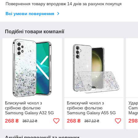
Повернення товару впродовж 14 днів за рахунок покупця
Всі умови повернення
Подібні товари компанії
Блискучий чохол з
Блискучий чохол з
Удар
срібною фольгою
срібною фольгою
Cams
Samsung Galaxy A32 5G
Samsung Galaxy A55 5G
Mag
(SM-A326F) (SM-A326B)
(SM-A556E)
Gala
268
268
298
₴
₴
367,12 ₴
367,12 ₴
A54
Акційні пропозиції та новинки