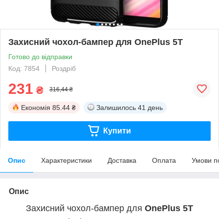
Захисний чохол-бампер для OnePlus 5T
Готово до відправки
Код: 7854
Роздріб
231
₴
316,44 ₴
Економія
85.44 ₴
Залишилось
41 день
Купити
Опис
Характеристики
Доставка
Оплата
Умови п
Опис
Захисний чохол-бампер для
OnePlus 5T