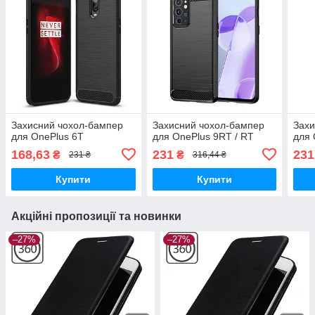
Захисний чохол-бампер
Захисний чохол-бампер
Захи
для OnePlus 6T
для OnePlus 9RT / RT
для 
168,63
231
231
₴
₴
231 ₴
316,44 ₴
Купити
Купити
Акційні пропозиції та новинки
–27%
–27%