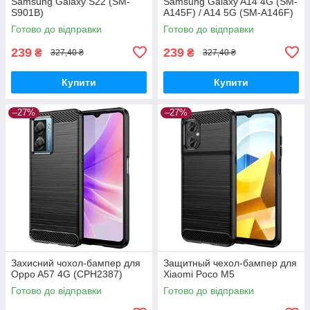
Samsung Galaxy S22 (SM-
Samsung Galaxy A14 4G (SM-
S901B)
A145F) / A14 5G (SM-A146F)
Готово до відправки
Готово до відправки
239
239
₴
₴
327,40 ₴
327,40 ₴
Купити
Купити
–27%
–27%
Захисний чохол-бампер для
Защитный чехол-бампер для
Oppo A57 4G (CPH2387)
Xiaomi Poco M5
Готово до відправки
Готово до відправки