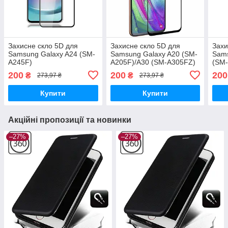
Захисне скло 5D для
Захисне скло 5D для
Захи
Samsung Galaxy A24 (SM-
Samsung Galaxy A20 (SM-
Sams
A245F)
A205F)/A30 (SM-A305FZ)
(SM
200
200
200
₴
₴
273,97 ₴
273,97 ₴
Купити
Купити
Акційні пропозиції та новинки
–27%
–27%