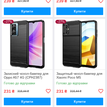
239
239
₴
₴
327,40 ₴
327,40 ₴
Купити
Купити
–27%
–27%
Захисний чохол-бампер для
Защитный чехол-бампер для
Oppo A57 4G (CPH2387)
Xiaomi Poco M5
Готово до відправки
Готово до відправки
231
231
₴
₴
316,44 ₴
316,44 ₴
Купити
Купити