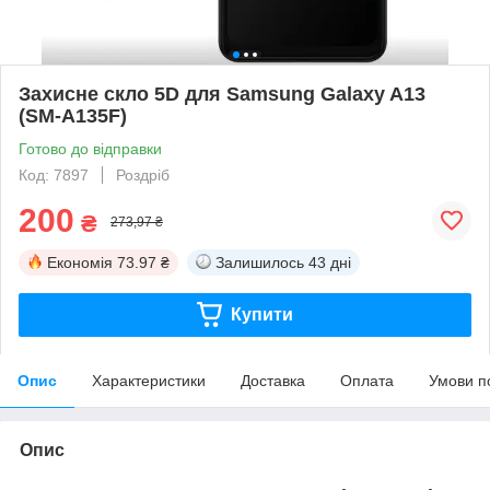
Захисне скло 5D для Samsung Galaxy A13
(SM-A135F)
Готово до відправки
Код: 7897
Роздріб
200
₴
273,97 ₴
Економія
73.97 ₴
Залишилось
43 дні
Купити
Опис
Характеристики
Доставка
Оплата
Умови п
Опис