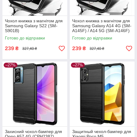
Чохол книжка з магнітом для
Чохол книжка з магнітом для
Samsung Galaxy S22 (SM-
Samsung Galaxy A14 4G (SM-
S901B)
A145F) / A14 5G (SM-A146F)
Готово до відправки
Готово до відправки
239
239
₴
₴
327,40 ₴
327,40 ₴
–27%
–27%
Захисний чохол-бампер для
Защитный чехол-бампер для
Oppo A57 4G (CPH2387)
Xiaomi Poco M5