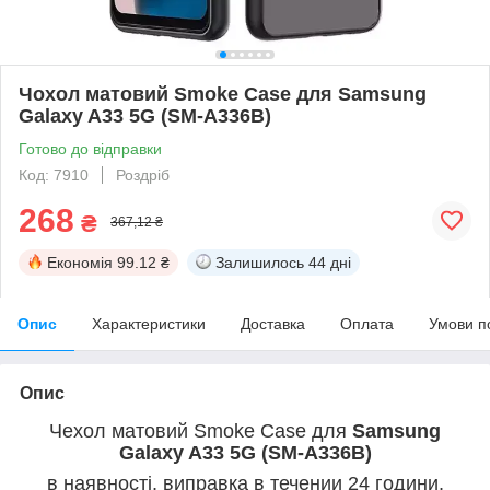
Чохол матовий Smoke Case для Samsung
Galaxy A33 5G (SM-A336B)
Готово до відправки
Код: 7910
Роздріб
268
₴
367,12 ₴
Економія
99.12 ₴
Залишилось
44 дні
Опис
Характеристики
Доставка
Оплата
Умови п
Опис
Чехол матовий Smoke Case для
Samsung
Galaxy A33 5G (SM-A336B)
в наявності, виправка в течении 24 години,