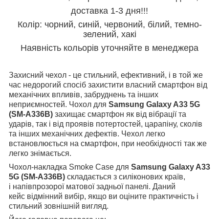
доставка 1-3 дня!!!
Колір: чорний, синій, червоний, білий, темно-
зелений, хакі
Наявність кольорів уточняйте в менеджера
Захисний чехол - це стильний, ефективний, і в той же
час недорогий спосіб захистити власний смартфон від
механічних впливів, забруднень та інших
неприємностей. Чохол для
Samsung Galaxy A33 5G
(SM-A336B)
захищає смартфон як від вібрації та
ударів, так і від проявів потертостей, царапіну, сколів
та інших механічних дефектів. Чехол легко
встановлюється на смартфон, при необхідності так же
легко знімається.
Чохол-накладка Smoke Case для
Samsung Galaxy A33
5G (SM-A336B)
складається з силіконових країв,
і напівпрозорої матової задньої панелі. Даний
кейс відмінний вибір, якщо ви оціните практичність і
стильний зовнішній вигляд.