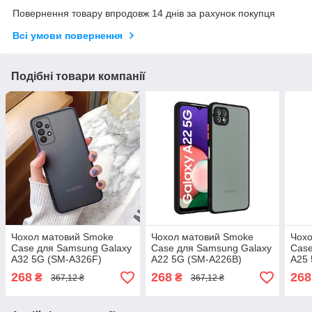
Повернення товару впродовж 14 днів за рахунок покупця
Всі умови повернення
Подібні товари компанії
Чохол матовий Smoke
Чохол матовий Smoke
Чох
Case для Samsung Galaxy
Case для Samsung Galaxy
Case
A32 5G (SM-A326F)
A22 5G (SM-A226В)
A25
268
268
268
₴
₴
367,12 ₴
367,12 ₴