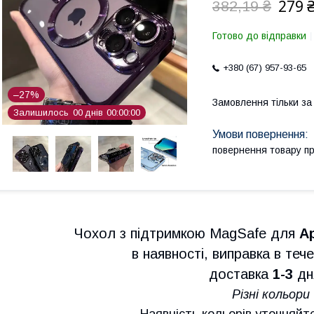
279 
382,19 ₴
Готово до відправки
+380 (67) 957-93-65
–27%
Замовлення тільки з
Залишилось
0
0
днів
0
0
0
0
0
0
повернення товару п
Чохол з підтримкою MagSafe для
Ap
в наявності, виправка в теч
доставка
1-3
дня
Різні кольори