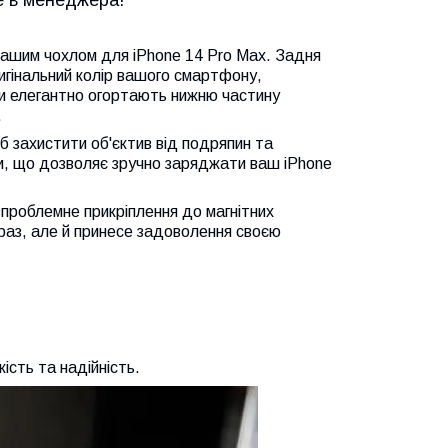
е в менеджера!
 нашим чохлом для iPhone 14 Pro Max. Задня
ригінальний колір вашого смартфону,
ки елегантно огортають нижню частину
.
 захистити об'єктив від подряпин та
и, що дозволяє зручно заряджати ваш iPhone
проблемне прикріплення до магнітних
раз, але й принесе задоволення своєю
ість та надійність.