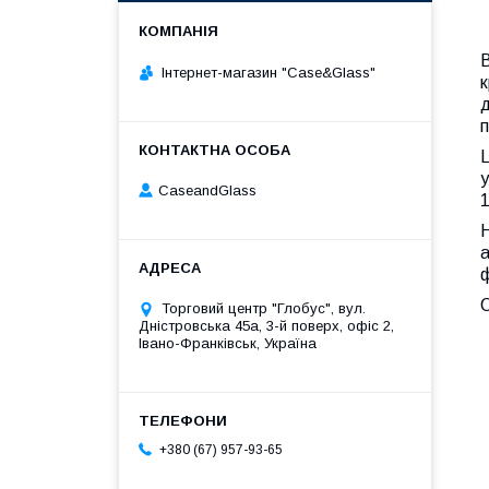
В
Інтернет-магазин "Case&Glass"
к
д
п
Ц
CaseandGlass
1
Н
а
ф
О
Торговий центр "Глобус", вул.
Дністровська 45а, 3-й поверх, офіс 2,
Івано-Франківськ, Україна
+380 (67) 957-93-65