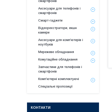
смартфонів
Аксесуари для телефонів і
смартфонів
Смарт-гаджети
Відеореєстратори, екшн
камери
Аксесуари для комп'ютерів і
ноутбуків
Мережеве обладнання
Комутаційне обладнання
Запчастини для телефонів і
смартфонів
Комп'ютерні комплектуючі
Спеціальні пропозиції
КОНТАКТИ