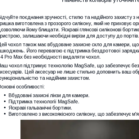
Наявність кольорів уточняйт
ідчуйте поєднання зручності, стилю та надійного захисту з
ришка виготовлена з прозорого силікону, який не приховує о
озволяючи йому блищати. Яскраві глянсові силіконові борти
ристрою, залишаючи необхідні вирізи для доступу до портів
ей чохол також має вбудоване захисне скло для камери, щоб
ушкоджень. Його перевагою є підтримка бездротової зарядк
4 Pro Max без необхідності видаляти чохол.
аш чохол підтримує технологію MagSafe, що забезпечує без
ксесуарів. Цей аксесуар не лише стильно доповнить ваш об
ункціональністю та надійним захистом.
сновні особливості:
Вбудовані захисні лінзи для камери.
Підтримка технології MagSafe.
Яскраві гальванічні бортики.
Виготовлено з високоякісного силікону, що забезпечує м'як