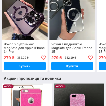
Чохол з підтримкою
Чохол з підтримкою
Чохо
MagSafe для Apple iPhone
MagSafe для Apple iPhone
MagS
14 Pro
15
15 P
279
279
279
₴
₴
382,19 ₴
382,19 ₴
Купити
Купити
Акційні пропозиції та новинки
–27%
–27%