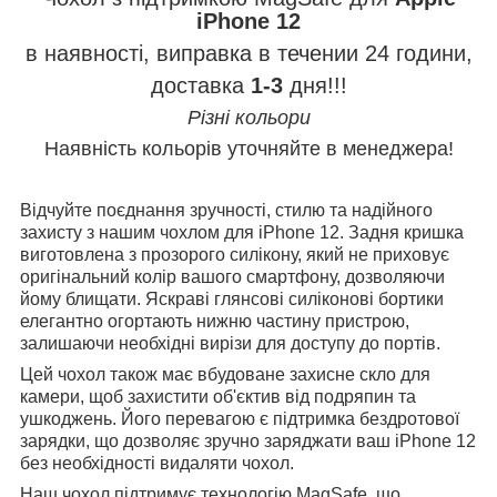
iPhone 12
в наявності, виправка в течении 24 години,
доставка
1-3
дня!!!
Різні кольори
Наявність кольорів уточняйте в менеджера!
Відчуйте поєднання зручності, стилю та надійного
захисту з нашим чохлом для iPhone 12. Задня кришка
виготовлена з прозорого силікону, який не приховує
оригінальний колір вашого смартфону, дозволяючи
йому блищати. Яскраві глянсові силіконові бортики
елегантно огортають нижню частину пристрою,
залишаючи необхідні вирізи для доступу до портів.
Цей чохол також має вбудоване захисне скло для
камери, щоб захистити об'єктив від подряпин та
ушкоджень. Його перевагою є підтримка бездротової
зарядки, що дозволяє зручно заряджати ваш iPhone 12
без необхідності видаляти чохол.
Наш чохол підтримує технологію MagSafe, що