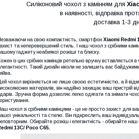
Силіконовий чохол з камінням для
Xiao
в наявності, відправка прот
доставка 1-3 дні
Незважаючи на свою компактність, смартфон
Xiaomi Redmi 
ахист та неперевершений стиль. І наш чохол з срібними камі
ашому гаджету неабиякої розкіші та блиску.
ожен із цих срібних камінців ретельно вручну вставляється в
легантності. Такий дизайн ніколи не залишить вас байдужи
яйва.
ей чохол вирізняється не лише своєю естетичністю, а й від
исокоякісних матеріалів, він надійно захищає ваш пристрій 
дарів. Зручна форма дозволяє легко одягати та знімати чо
ористування.
аш чохол зі срібними камінцями - це не просто захист для в
ашої унікальності та стилю. Він підкреслить ваш індивідуа
еповторним. Обирайте розкіш і елегантність - обирайте наш 
Redmi 13C/ Poco C65.