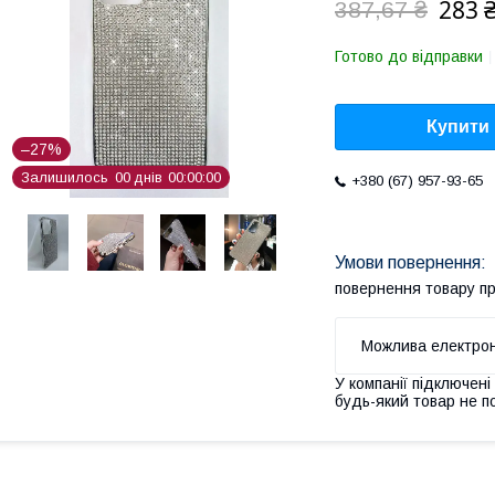
283 
387,67 ₴
Готово до відправки
Купити
–27%
Залишилось
0
0
днів
0
0
0
0
0
0
+380 (67) 957-93-65
повернення товару п
У компанії підключені
будь-який товар не п