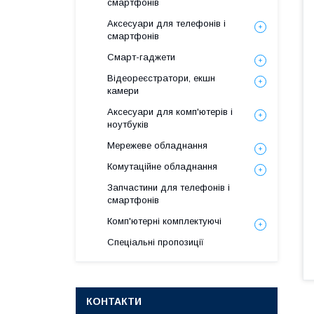
смартфонів
Аксесуари для телефонів і
смартфонів
Смарт-гаджети
Відеореєстратори, екшн
камери
Аксесуари для комп'ютерів і
ноутбуків
Мережеве обладнання
Комутаційне обладнання
Запчастини для телефонів і
смартфонів
Комп'ютерні комплектуючі
Спеціальні пропозиції
КОНТАКТИ