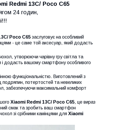
mi Redmi 13C/ Poco C65
ягом 24 годин,
!!!
13C/ Poco C65
заслуговує на особливий
нцями - це саме той аксесуар, який додасть
 чохол, утворюючи чарівну гру світла та
ми і додасть вашому смартфону особливого
мінною функціональністю. Виготовлений з
від подряпин, потертостей та невеликих
хол, забезпечуючи максимальний комфорт
ашого
Xiaomi Redmi 13C/ Poco C65
, це вираз
льний смак та зробить ваш смартфон
чохол зі срібними камінцями для
Xiaomi