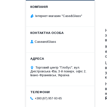
Інтернет-магазин "Case&Glass"
з
в
CaseandGlass
К
е
с
Ц
в
Торговий центр "Глобус", вул.
Дністровська 45а, 3-й поверх, офіс 2,
у
Івано-Франківськ, Україна
к
Н
в
н
+380 (67) 957-93-65