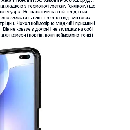
о
Xiaomi Redmi K30/ Xiaomi Poco X2
бруду,
ідкладкою з термополіуретану (силікону) що
аксесуара. Незважаючи на свій тендітний
товано захистить ваш телефон від раптових
і тріщин. Чохол неймовірно гладкий і приємний
Він не ковзає в долоні і не залишає на собі
 для камери і портів, вони неймовірно тонкі і