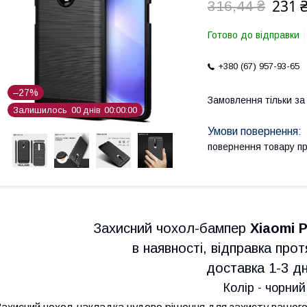
231 
316,44 ₴
Готово до відправки
+380 (67) 957-93-65
–27%
Замовлення тільки з
Залишилось
0
0
днів
0
0
0
0
0
0
повернення товару п
Захисний чохол-бампер
Xiaomi 
в наявності, відправка прот
доставка 1-3 дні
Колір - чорний