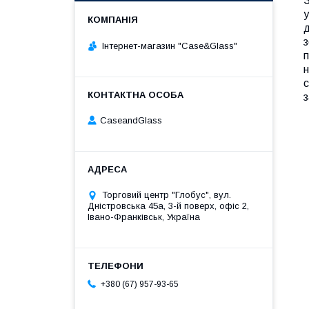
у
д
з
Інтернет-магазин "Case&Glass"
п
н
с
з
CaseandGlass
Торговий центр "Глобус", вул.
Дністровська 45а, 3-й поверх, офіс 2,
Івано-Франківськ, Україна
+380 (67) 957-93-65