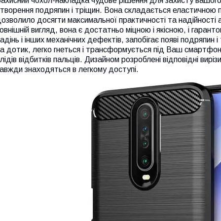
Захисний чохол-накладка чудове рішення для захисту вашог
творення подряпин і тріщин. Вона складається еластичною п
озволило досягти максимальної практичності та надійності 
овнішній вигляд, вона є достатньо міцною і якісною, і гаран
адінь і інших механічних дефектів, запобігає появі подряпин 
а дотик, легко гнеться і трансформується під Ваш смартфон. 
лідів відбитків пальців. Дизайном розроблені відповідні вирізи
авжди знаходяться в легкому доступі.