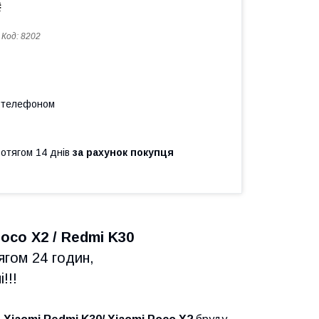
₴
Код:
8202
а телефоном
ротягом 14 днів
за рахунок покупця
Poco X2 / Redmi K30
ягом 24 годин,
!!!