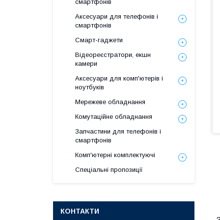
смартфонів
Аксесуари для телефонів і
смартфонів
Смарт-гаджети
Відеореєстратори, екшн
камери
Аксесуари для комп'ютерів і
ноутбуків
Мережеве обладнання
Комутаційне обладнання
Запчастини для телефонів і
смартфонів
Комп'ютерні комплектуючі
Спеціальні пропозиції
КОНТАКТИ