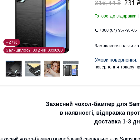
231 
316,44 ₴
Готово до відправки
+380 (67) 957-93-65
–27%
Замовлення тільки з
Залишилось
0
0
днів
0
0
0
0
0
0
повернення товару п
З
ахисний чохол-бампер для
Sam
в наявності, відправка прот
доставка 1-3 дні
Захисний чохол-бампер розроблений спеціально для Samsung