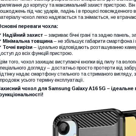
рилягання до корпусу та максимальний захист пристрою. Він
ошкоджень під час ударів, падінь і в процесі повсякденного
атеріалу чохол легко надягається та знімається, не втрачаю
Основні переваги чохла:
✔
Надійний захист
– закриває бічні грані та задню панель,
✔
Мінімальна товщина
– не збільшує габарити смартфона і 
✔
Точні вирізи
– ідеально відповідають розташуванню камери
оступ до всіх функцій пристрою.
рім того, чохол захищає виступаючі кнопки від пилу та волог
пеціального догляду – достатньо просто протерти від забр
ідтінку надає смартфону стильного та стриманого вигляду, 
продовж усього терміну експлуатації.
Захисний чохол для Samsung Galaxy A16 5G – ідеальне 
функціональності!