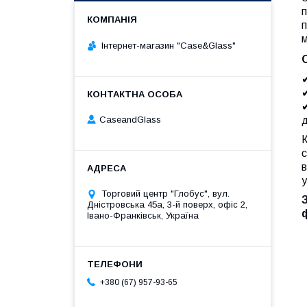
п
п
м
Інтернет-магазин "Case&Glass"
д
CaseandGlass
К
с
в
у
Торговий центр "Глобус", вул.
Дністровська 45а, 3-й поверх, офіс 2,
Івано-Франківськ, Україна
+380 (67) 957-93-65