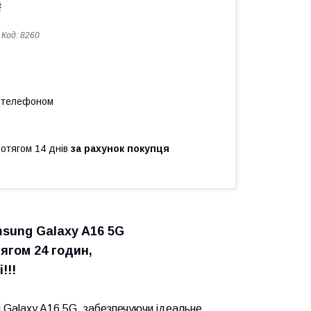
₴
Код:
8260
а телефоном
ротягом 14 днів
за рахунок покупця
sung Galaxy A16 5G
ягом 24 годин,
!!!
 Galaxy A16 5G, забезпечуючи ідеальне