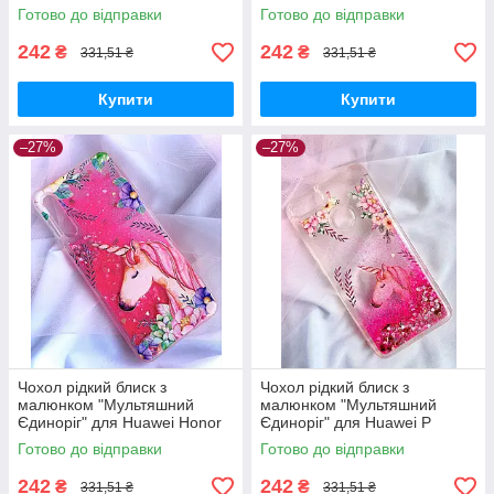
Prime 2018 (ATU-L31)
8X (JSN-L21)
Готово до відправки
Готово до відправки
242
242
₴
₴
331,51 ₴
331,51 ₴
Купити
Купити
–27%
–27%
Чохол рідкий блиск з
Чохол рідкий блиск з
малюнком "Мультяшний
малюнком "Мультяшний
Єдиноріг" для Huawei Honor
Єдиноріг" для Huawei P
9X/ P Smart Pro
Smart/ Honor 7s
Готово до відправки
Готово до відправки
242
242
₴
₴
331,51 ₴
331,51 ₴