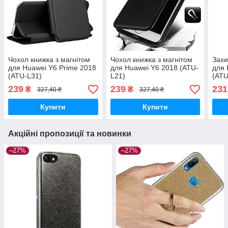
Чохол книжка з магнітом
Чохол книжка з магнітом
Захи
для Huawei Y6 Prime 2018
для Huawei Y6 2018 (ATU-
для 
(ATU-L31)
L21)
(ATU
239
239
231
₴
₴
327,40 ₴
327,40 ₴
Купити
Купити
Акційні пропозиції та новинки
–27%
–27%