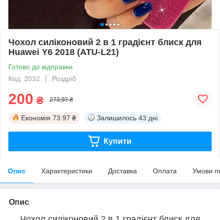
Чохол силіконовий 2 в 1 градієнт блиск для
Huawei Y6 2018 (ATU-L21)
Готово до відправки
Код: 2032
Роздріб
200
₴
273,97 ₴
Економія
73.97 ₴
Залишилось
43 дні
Купити
Опис
Характеристики
Доставка
Оплата
Умови п
Опис
Чохол силіконовий 2 в 1 градієнт блиск для