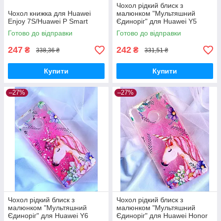
Чохол рідкий блиск з
Чохол книжка для Huawei
малюнком "Мультяшний
Enjoy 7S/Huawei P Smart
Єдиноріг" для Huawei Y5
2018 (51092LEU)
Готово до відправки
Готово до відправки
247
242
₴
₴
338,36 ₴
331,51 ₴
Купити
Купити
–27%
–27%
Чохол рідкий блиск з
Чохол рідкий блиск з
малюнком "Мультяшний
малюнком "Мультяшний
Єдиноріг" для Huawei Y6
Єдиноріг" для Huawei Honor