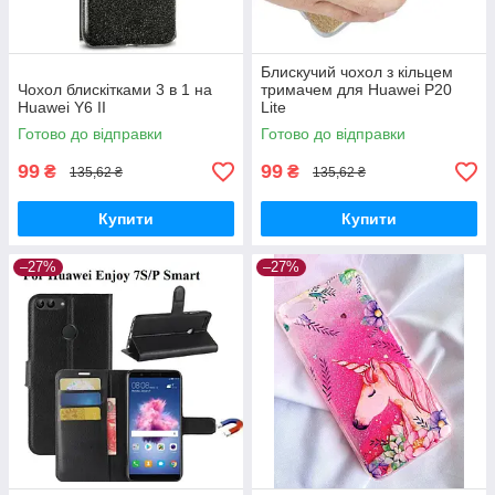
Блискучий чохол з кільцем
Чохол блискітками 3 в 1 на
тримачем для Huawei P20
Huawei Y6 II
Lite
Готово до відправки
Готово до відправки
99
99
₴
₴
135,62 ₴
135,62 ₴
Купити
Купити
–27%
–27%