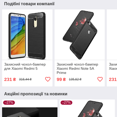
Подібні товари компанії
Захисний чохол-бампер
Захисний чохол-бампер
Захи
для Xiaomi Redmi 5
Xiaomi Redmi Note 5A
Xiao
Prime
231
99
231
₴
₴
316,44 ₴
135,62 ₴
Акційні пропозиції та новинки
–27%
–27%