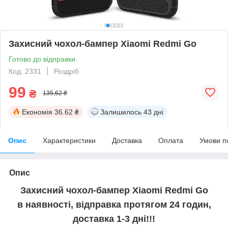
Захисний чохол-бампер Xiaomi Redmi Go
Готово до відправки
Код: 2331
Роздріб
99
₴
135,62 ₴
Економія
36.62 ₴
Залишилось
43 дні
Опис
Характеристики
Доставка
Оплата
Умови п
Опис
Захисний чохол-бампер Xiaomi Redmi Go
в наявності, відправка протягом 24 годин,
доставка 1-3 дні!!!