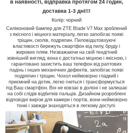
в наявності, відправка протягом 24 годин,
доставка 1-3 дні!!!
Колір: чорний
Силіконовий бампер для ZTE Blade V7 Max зроблений
з якісного і міцного матеріалу, легко запобігає появі
тріщин, сколів, подряпин. Пиловідштовхуючі
властивості бережуть смартфон від пилу, бруду і
жирових плям. Незважаючи на свій тендітний
зовнішній вигляд, вона є достатньо міцною і якісною, і
гарантовано захистить ваш телефон від раптових
падінь і інших механічних дефектів, запобігає появі
подряпин і тріщин. Чохол неймовірно гладкий і
приємний на дотик, легко гнеться і трансформується
під Ваш смартфон. Він не ковзає в долоні і не залишає
на собі слідів відбитків пальців. Дизайном розроблені
відповідні вирізи для камери і портів, вони неймовірно
тонкі і завжди знаходяться в легкому доступі
.