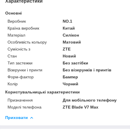
Характеристики
Основні
Виробник
NO.1
Країна виробник
Китай
Матеріал
Силікон
Особливість кольору
Матовий
Сумісність з
ZTE
Стан
Новий
Тип застежки
Без застібки
Візерунки і принти
Без візерунків і принтів
Форм-фактор
Бампер
Колір
Чорний
Користувальницькі характеристики
Призначення
Для мобільного телефону
Моделі телефона
ZTE Blade V7 Max
Приховати