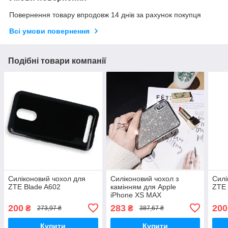
Повернення товару впродовж 14 днів за рахунок покупця
Всі умови повернення
Подібні товари компанії
Силіконовий чохол для
Силіконовий чохол з
Силі
ZTE Blade A602
камінням для Apple
ZTE 
iPhone XS MAX
200
283
200
₴
₴
273,97 ₴
387,67 ₴
Купити
Купити