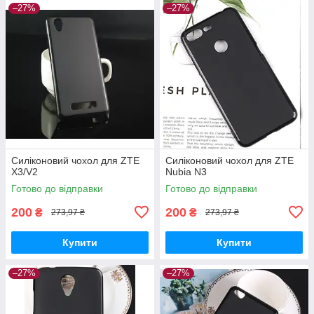
–27%
–27%
Силіконовий чохол для ZTE
Силіконовий чохол для ZTE
X3/V2
Nubia N3
Готово до відправки
Готово до відправки
200
200
₴
₴
273,97 ₴
273,97 ₴
Купити
Купити
–27%
–27%