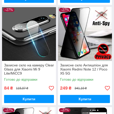
–27%
–27%
Захисне скло на камеру Clear
Захисне скло Антишпіон для
Glass для Xiaomi Mi 9
Xiaomi Redmi Note 12 / Poco
Lite/MiCC9
X5 5G
Готово до відправки
Готово до відправки
84
249
₴
₴
115,07 ₴
341,10 ₴
Купити
Купити
–27%
–27%