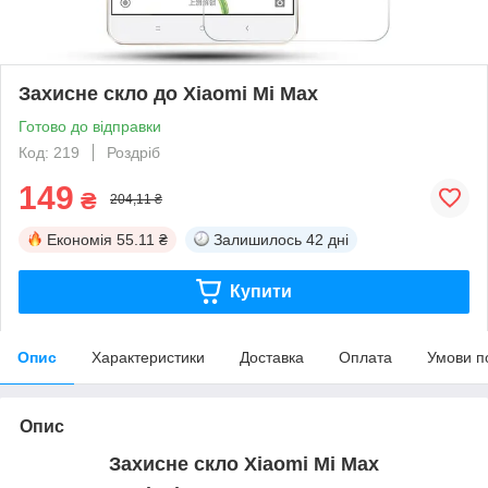
Захисне скло до Xiaomi Mi Max
Готово до відправки
Код: 219
Роздріб
149
₴
204,11 ₴
Економія
55.11 ₴
Залишилось
42 дні
Купити
Опис
Характеристики
Доставка
Оплата
Умови п
Опис
Захисне скло Xiaomi Mi Max