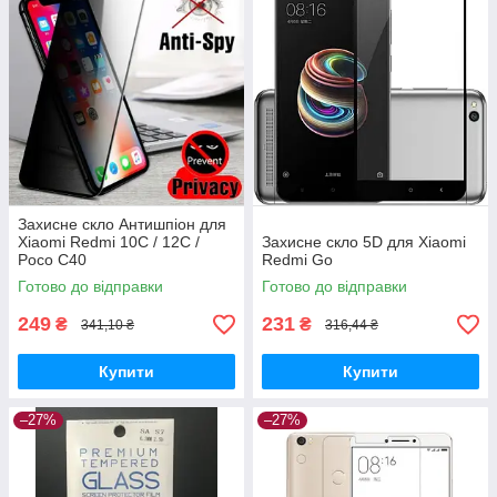
Захисне скло Антишпіон для
Xiaomi Redmi 10C / 12C /
Захисне скло 5D для Xiaomi
Poco C40
Redmi Go
Готово до відправки
Готово до відправки
249
231
₴
₴
341,10 ₴
316,44 ₴
Купити
Купити
–27%
–27%